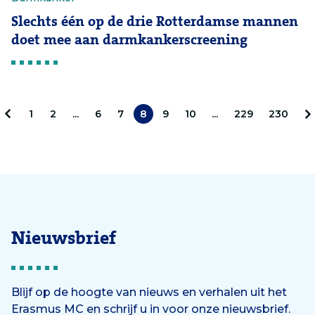
Slechts één op de drie Rotterdamse mannen
doet mee aan darmkankerscreening
1
2
...
6
7
8
9
10
...
229
230
V
V
o
o
r
l
i
g
Nieuwsbrief
g
e
e
n
Blijf op de hoogte van nieuws en verhalen uit het
d
Erasmus MC en schrijf u in voor onze nieuwsbrief.