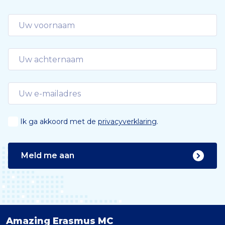
e
Ik ga akkoord met de
privacyverklaring
.
Meld me aan
Amazing Erasmus MC