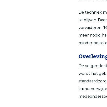
De techniek ma
te blijven. Da
verwijderen. ‘
meer nodig had
minder belast
Overlevin
De volgende st
wordt het gebr
standaardzorg, 
tumorverwijder
medeonderzoek