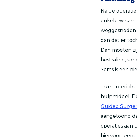
Na de operati
enkele weken 
weggesneden we
dan dat er toc
Dan moeten zi
bestraling, s
Soms is een nie
Tumorgerichte 
hulpmiddel. De
Guided Surge
aangetoond dat
operaties aan 
hiervoor leent,