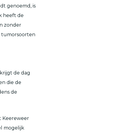
dt genoemd, is
k heeft de
an zonder
e tumorsoorten
krijgt de dag
en die de
dens de
gt Keereweer
el mogelijk