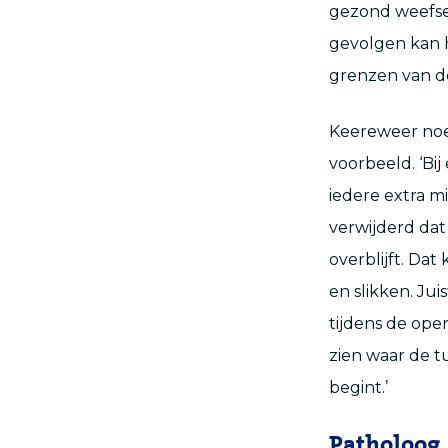
gezond weefsel
gevolgen kan h
grenzen van de
Keereweer noe
voorbeeld. ‘Bi
iedere extra m
verwijderd dat
overblijft. Da
en slikken. Jui
tijdens de ope
zien waar de 
begint.’
Patholoog