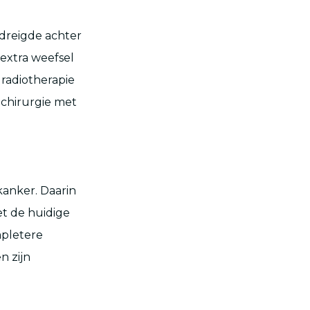
 dreigde achter
 extra weefsel
 radiotherapie
 chirurgie met
kanker. Daarin
et de huidige
mpletere
n zijn