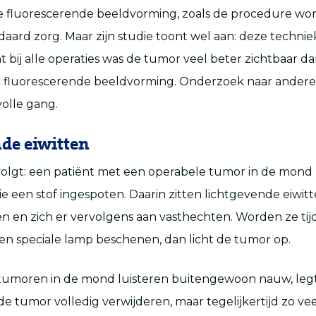
 fluorescerende beeldvorming, zoals de procedure wor
aard zorg. Maar zijn studie toont wel aan: deze technie
 bij alle operaties was de tumor veel beter zichtbaar d
 fluorescerende beeldvorming. Onderzoek naar ander
 volle gang.
de eiwitten
volgt: een patiënt met een operabele tumor in de mond 
ie een stof ingespoten. Daarin zitten lichtgevende eiwitt
 en zich er vervolgens aan vasthechten. Worden ze tij
en speciale lamp beschenen, dan licht de tumor op.
 tumoren in de mond luisteren buitengewoon nauw, le
 de tumor volledig verwijderen, maar tegelijkertijd zo ve