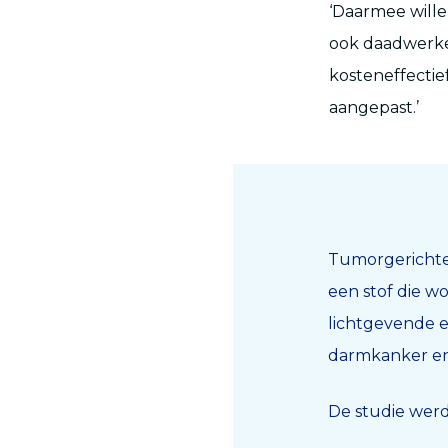
‘Daarmee will
ook daadwerke
kosteneffectie
aangepast.’
Tumorgerichte
een stof die 
lichtgevende e
darmkanker en
De studie werd