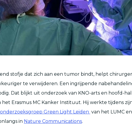
end stofje dat zich aan een tumor bindt, helpt chirurge
euriger te verwijderen. Een ingrijpende nabehandeling
dig. Dat blijkt uit onderzoek van KNO-arts en hoofd-hals
het Erasmus MC Kanker Instituut. Hij werkte tijdens zi
onderzoeksgroep Green Light Leiden
van het LUMC en
onlangs in
Nature Communications
.