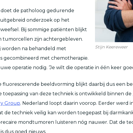
e doet de patholoog gedurende
uitgebreid onderzoek op het
efsel. Bij sommige patiënten blijkt
h tumorcellen zijn achtergebleven.
Stijn Keereweer
j worden na behandeld met
oms gecombineerd met chemotherapie.
uwe operatie nodig. ‘Je wilt die operatie in één keer goe
fluorescerende beeldvorming blijkt daarbij dus een be
 toepassing van deze techniek is ontwikkeld binnen de
ry Group
. Nederland loopt daarin voorop. Eerder werd i
 de techniek veilig kan worden toegepast bij darmkan
precaire mondtumoren luisteren nóg nauwer. Dat de te
 is dus goed nieuws.