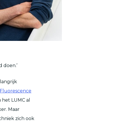
d doen.’
langrijk
Fluorescence
n het LUMC al
ker. Maar
chniek zich ook