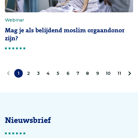
Webinar
Mag je als belijdend moslim orgaandonor
zijn?
1
2
3
4
5
6
7
8
9
10
11
V
V
o
o
r
l
i
g
Nieuwsbrief
g
e