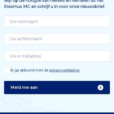
Blijf op de hoogte van nieuws en verhalen uit het
Erasmus MC en schrijf u in voor onze nieuwsbrief.
d
e
Ik ga akkoord met de
privacyverklaring
.
Meld me aan