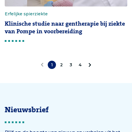
Erfelijke spierziekte
Klinische studie naar gentherapie bij ziekte
van Pompe in voorbereiding
1
2
3
4
V
V
o
o
r
l
i
g
Nieuwsbrief
g
e
e
n