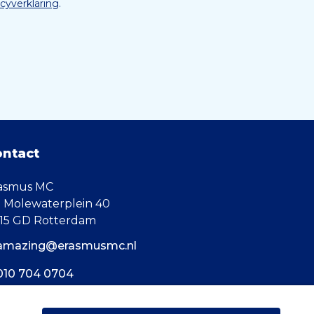
acyverklaring
.
ontact
asmus MC
. Molewaterplein 40
15 GD Rotterdam
amazing@erasmusmc.nl
010 704 0704