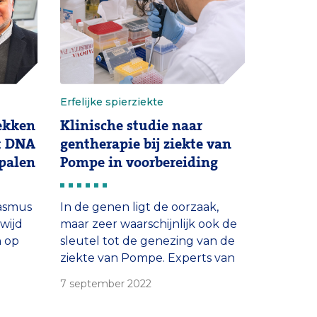
Erfelijke spierziekte
ekken
Klinische studie naar
et DNA
gentherapie bij ziekte van
epalen
Pompe in voorbereiding
asmus
In de genen ligt de oorzaak,
wijd
maar zeer waarschijnlijk ook de
n op
sleutel tot de genezing van de
ziekte van Pompe. Experts van
jn
het Erasmus MC bereiden een
7 september 2022
men
klinische studie voor naar
zo’n
gentherapie voor de erfelijke