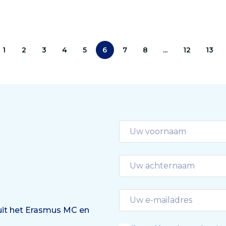
40 tot 50 procent van de
 ‘Academic Center for
lengteverschillen in Euro
al and Hereditary tumors’
populaties. De wetensch
et Erasmus MC komt deze
publiceren hun resultate
 samen.
1
2
3
4
5
6
7
8
...
12
13
Nature.
 uit het Erasmus MC en