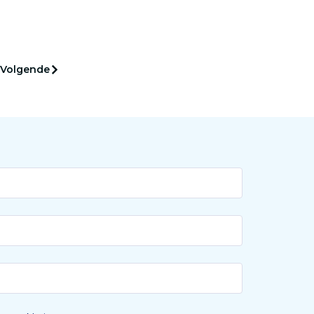
spierziekte. ‘We gebruiken het
pese
beenmerg als enzymfabriek.’
appers
n in
Volgende