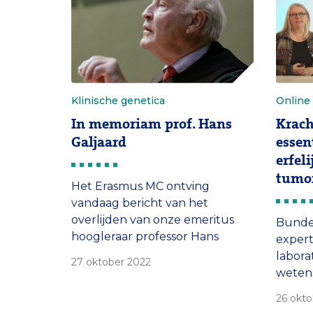
dezelf
Klinische genetica
Online 
In memoriam prof. Hans
Krac
Galjaard
essen
erfel
tumo
Het Erasmus MC ontving
vandaag bericht van het
overlijden van onze emeritus
Bundel
hoogleraar professor Hans
experti
Galjaard op 26 oktober (1935-
labora
27 oktober 2022
2022).
wetens
de zo
26 okto
erfeli