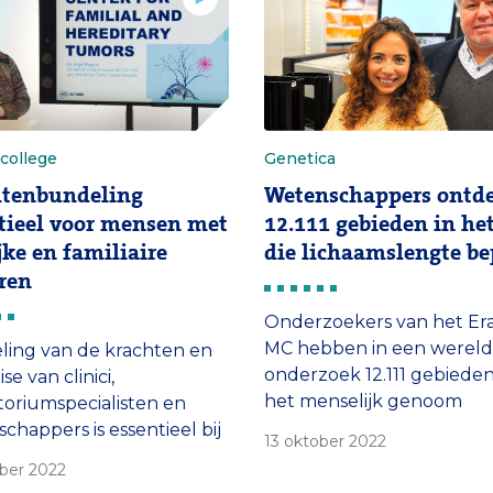
de familie.
college
Genetica
htenbundeling
Wetenschappers ontd
tieel voor mensen met
12.111 gebieden in h
ijke en familiaire
die lichaamslengte b
ren
Onderzoekers van het Er
MC hebben in een wereld
ing van de krachten en
onderzoek 12.111 gebiede
se van clinici,
het menselijk genoom
toriumspecialisten en
gevonden die bepalend zi
chappers is essentieel bij
13 oktober 2022
voor lichaamslengte. Sa
rg voor mensen met
ber 2022
verklaren deze gebieden 
jke en familiaire tumoren.