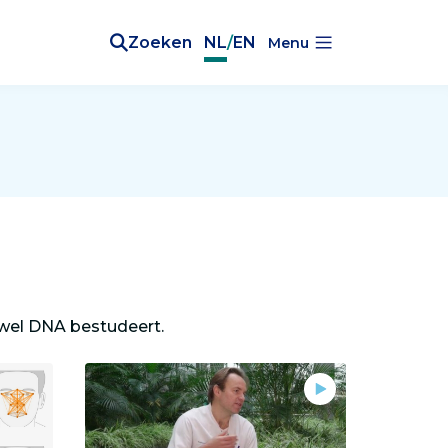
Zoeken
NL
/
EN
Menu
ofwel DNA bestudeert.