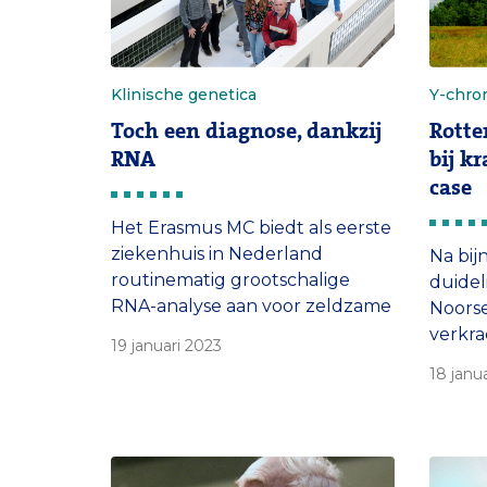
Klinische genetica
Y-chr
Toch een diagnose, dankzij
Rotte
RNA
bij k
case
Het Erasmus MC biedt als eerste
ziekenhuis in Nederland
Na bijn
routinematig grootschalige
duidel
RNA-analyse aan voor zeldzame
Noorse
genetische aandoeningen. Al
verkr
19 januari 2023
tientallen patiënten kregen
dankzi
18 janu
dankzij deze methode alsnog
Identi
een diagnose.
MC. Zi
metho
maken