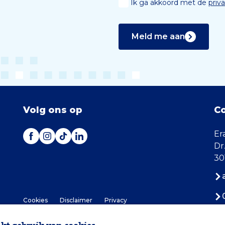
Ik ga akkoord met de
priv
Meld me aan
Volg ons op
C
Er
Dr
30
Cookies
Disclaimer
Privacy