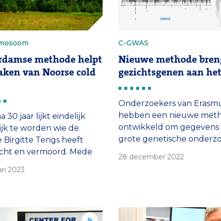
omosoom
C-GWAS
rdamse methode helpt
Nieuwe methode bren
raken van Noorse cold
gezichtsgenen aan het
Onderzoekers van Erasm
hebben een nieuwe met
a 30 jaar lijkt eindelijk
ontwikkeld om gegevens 
ijk te worden wie de
grote genetische onderz
 Birgitte Tengs heeft
genaamd genoombrede
acht en vermoord. Mede
28 december 2022
associatiestudies, ofwel 
j de afdeling Genetische
ari 2023
te combineren. Met de
ficatie van het Erasmus
methode vonden ze nie
j ontwikkelden een
genen die samenhangen
de die onderscheid kan
de vorm van het gezicht.
 tussen mannen uit