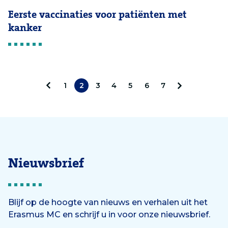
Eerste vaccinaties voor patiënten met
kanker
1
2
3
4
5
6
7
V
V
o
o
r
l
i
g
Nieuwsbrief
g
e
e
n
Blijf op de hoogte van nieuws en verhalen uit het
Erasmus MC en schrijf u in voor onze nieuwsbrief.
d