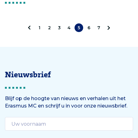
1
2
3
4
5
6
7
V
V
o
o
r
l
i
g
Nieuwsbrief
g
e
e
n
Blijf op de hoogte van nieuws en verhalen uit het
Erasmus MC en schrijf u in voor onze nieuwsbrief.
d
e