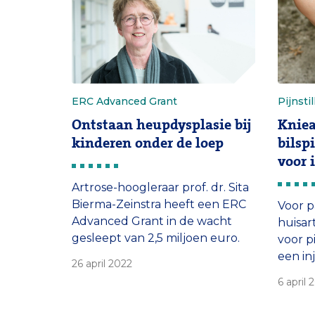
willen een
van he
vertrouwenspersoon.’
1 juni
ERC Advanced Grant
Pijnstil
Ontstaan heupdysplasie bij
Kniea
kinderen onder de loep
bilsp
voor 
Artrose-hoogleraar prof. dr. Sita
Bierma-Zeinstra heeft een ERC
Voor p
Advanced Grant in de wacht
huisa
gesleept van 2,5 miljoen euro.
voor p
Met het geld zet ze een
een inj
26 april 2022
onderzoek op naar het ontstaan
goed a
6 april 
en verloop van heupdysplasie
injecti
bij kinderen. Kinderen met
blijkt