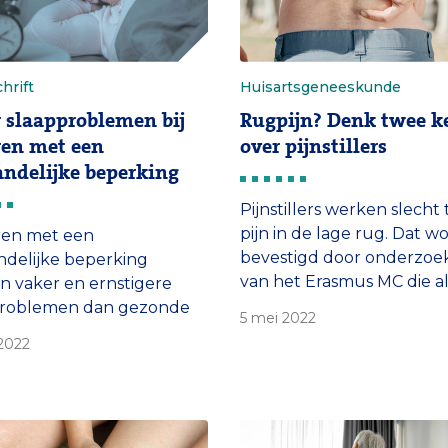
hrift
Huisartsgeneeskunde
 slaapproblemen bij
Rugpijn? Denk twee k
en met een
over pijnstillers
andelijke beperking
Pijnstillers werken slecht
pijn in de lage rug. Dat w
en met een
bevestigd door onderzoe
ndelijke beperking
van het Erasmus MC die al
 vaker en ernstigere
beschikbare bewijs op een 
problemen dan gezonde
5 mei 2022
zetten. Ze doen een opro
jdsgenoten. In hun
2022
huisartsen: denk twee ke
en is te weinig daglicht
voordat je pijnmedicatie
en gezond slaap-
voorschrijft bij lagerugpijn
tme. Dat blijkt uit het
chrift van Mylène Böhmer