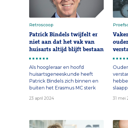
Retroscoop
Proefsc
Patrick Bindels twijfelt er
Vaker
niet aan dat het vak van
ouder
huisarts altijd blijft bestaan
verst
Als hoogleraar en hoofd
Ouder
huisartsgeneeskunde heeft
versta
Patrick Bindels zich binnen en
hebben
buiten het Erasmus MC sterk
slaap
gemaakt voor het ambacht en
leefti
23 april 2024
31 mei 
de positie van de huisarts. ‘Gaat
woning
het vak in de toekomst
voor e
verdwijnen? Daar geloof ik
waakri
helemaal niks van. Mensen
proefs