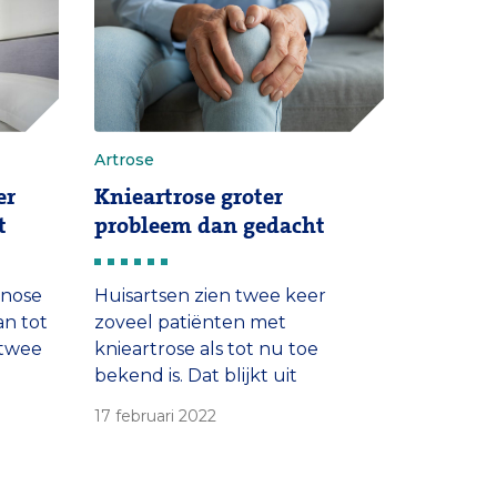
Erasmus MC.
Artrose
er
Knieartrose groter
t
probleem dan gedacht
gnose
Huisartsen zien twee keer
an tot
zoveel patiënten met
 twee
knieartrose als tot nu toe
bekend is. Dat blijkt uit
asmus
onderzoek van het Erasmus MC.
17 februari 2022
al dat
Onderzoekers pleiten: ‘Zet
ziekte die mobiliteit beperkt
 ‘De
hoger op de