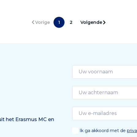
uitkomsten onderstrepen
us MC.
belang van een Nationaal
Artrose Programma.’
Vorige
1
2
Volgende
 uit het Erasmus MC en
Ik ga akkoord met de
priv