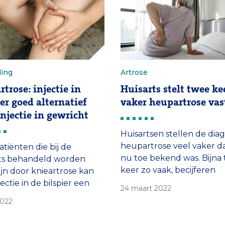
t Erasmus MC, waarop ze
 promoveert.
ling
Artrose
rtrose: injectie in
Huisarts stelt twee ke
ier goed alternatief
vaker heupartrose vas
injectie in gewricht
Huisartsen stellen de dia
heupartrose veel vaker d
atiënten die bij de
nu toe bekend was. Bijna
rts behandeld worden
keer zo vaak, becijferen
ijn door knieartrose kan
onderzoekers van het Er
ectie in de bilspier een
24 maart 2022
MC. Eerder ontdekten zij 
lternatief zijn voor een
2022
knieartrose een groter
e in het gewricht. Dat
probleem is dan gedacht.
 uit onderzoek van het