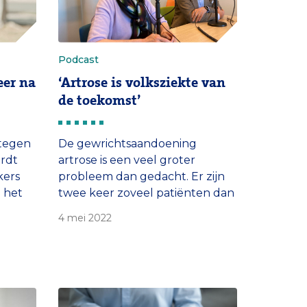
Podcast
eer na
‘Artrose is volksziekte van
de toekomst’
 tegen
De gewrichtsaandoening
ordt
artrose is een veel groter
kers
probleem dan gedacht. Er zijn
 het
twee keer zoveel patiënten dan
rij
eerder berekend, maar
4 mei 2022
ep aan
aandacht voor de impact
er na
daarvan ontbreekt. Dat zeggen
prof. Sita Bierma-Zeinstra en
.
prof. Patrick Bindels in In
Opname, de podcast van het