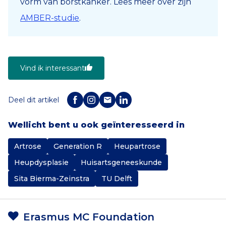
vorm van borstkanker. Lees meer over zijn
AMBER-studie
.
Vind ik interessant
Deel dit artikel
Wellicht bent u ook geïnteresseerd in
Artrose
Generation R
Heupartrose
Heupdysplasie
Huisartsgeneeskunde
Sita Bierma-Zeinstra
TU Delft
Erasmus MC Foundation