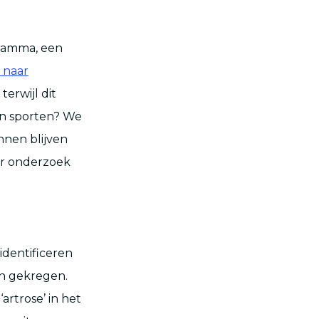
gramma, een
 naar
terwijl dit
ven sporten? We
unnen blijven
er onderzoek
identificeren
ben gekregen.
rtrose’ in het