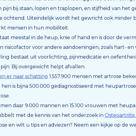
 pijn bij staan, lopen en traplopen, en stijfheid van het g
e ochtend. Uiteindelijk wordt het gewricht ook minder 
kt mensen in hun mobiliteit.
taat meestal in de heup, knie of hand en is door de ver
en risicofactor voor andere aandoeningen, zoals hart- en 
ing bestaat uit voorlichting, pijnmedicatie en oefenthe
pijn. Bij overgewicht helpt afvallen.
en er naar schatting
1.557.900 mensen met artrose beken
n hen is bijna 500.000 gediagnostiseerd met heupartros
ose.
komen daar 9.000 mannen en 15.100 vrouwen met heupartr
ubbelt met de kennis van het onderzoek in
Osteoartritis
ose en wilt u tips en adviezen? Neem een kijkje op de w