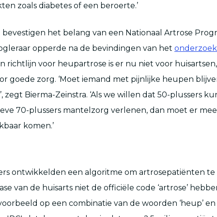
ten zoals diabetes of een beroerte.’
 bevestigen het belang van een Nationaal Artrose Pro
oogleraar opperde na de bevindingen van het
onderzoek
en richtlijn voor heupartrose is er nu niet voor huisartsen, 
voor goede zorg. ‘Moet iemand met pijnlijke heupen blij
, zegt Bierma-Zeinstra. ‘Als we willen dat 50-plussers k
ieve 70-plussers mantelzorg verlenen, dan moet er me
ikbaar komen.’
s ontwikkelden een algoritme om artrosepatiënten te 
ase van de huisarts niet de officiële code ‘artrose’ heb
voorbeeld op een combinatie van de woorden ‘heup’ en ‘a