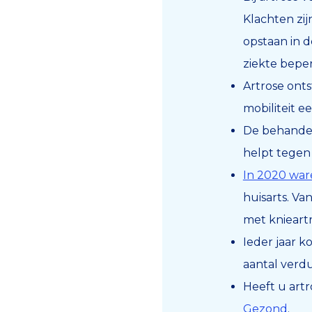
Klachten zijn
opstaan in d
ziekte beper
Artrose onts
mobiliteit e
De behandel
helpt tegen 
In 2020 war
huisarts. Va
met knieartr
Ieder jaar 
aantal verd
Heeft u artr
Gezond
.