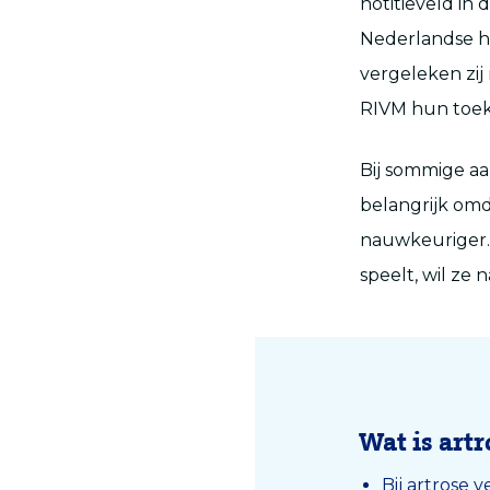
notitieveld in 
Nederlandse hu
vergeleken zij 
RIVM hun toek
Bij sommige aan
belangrijk omda
nauwkeuriger. ‘
speelt, wil ze 
Wat is artr
Bij artrose 