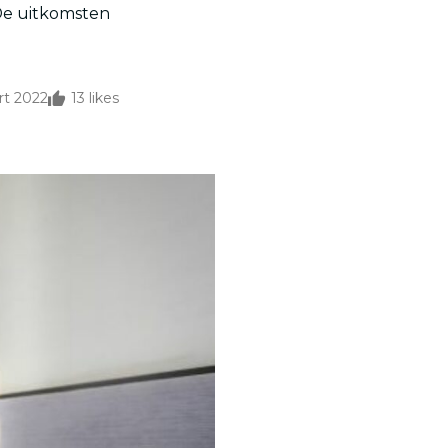
‘De uitkomsten
rt 2022
13
likes