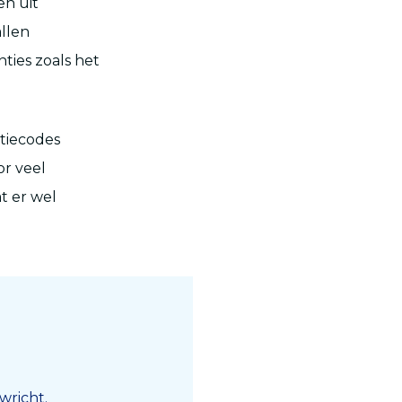
en uit
llen
nties zoals het
atiecodes
or veel
at er wel
wricht.