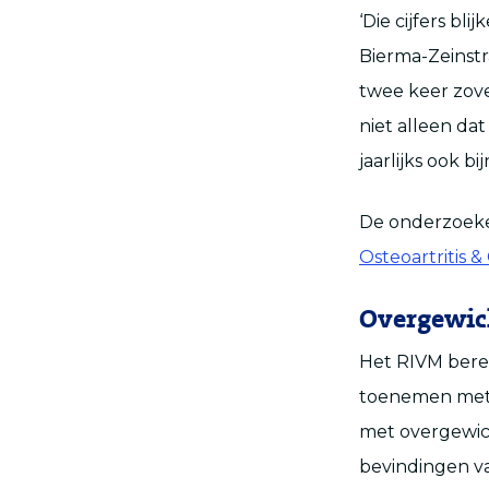
‘Die cijfers bl
Bierma-Zeinstra
twee keer zov
niet alleen da
jaarlijks ook b
De onderzoeker
Osteoartritis &
Overgewic
Het RIVM bere
toenemen met 
met overgewic
bevindingen va