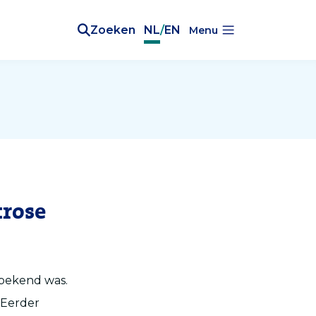
Zoeken
NL
/
EN
Menu
trose
 bekend was.
 Eerder