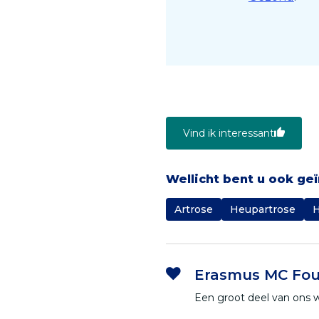
Vind ik interessant
Wellicht bent u ook ge
Artrose
Heupartrose
H
Erasmus MC Fou
Een groot deel van ons 