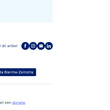
 dit artikel
ita Bierma-Zeinstra
met een
donatie
.