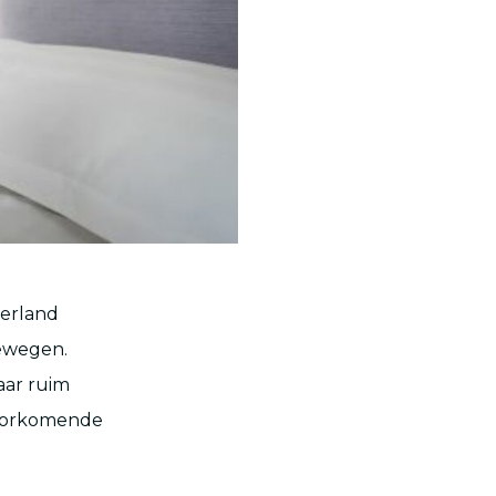
derland
bewegen.
aar ruim
voorkomende