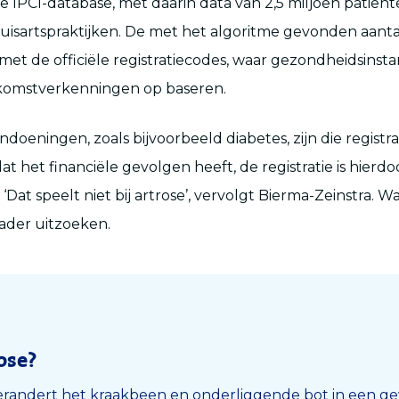
de IPCI-database, met daarin data van 2,5 miljoen patiënt
isartspraktijken. De met het algoritme gevonden aanta
met de officiële registratiecodes, waar gezondheidsinsta
omstverkenningen op baseren.
doeningen, zoals bijvoorbeeld diabetes, zijn die registr
t het financiële gevolgen heeft, de registratie is hierdo
Dat speelt niet bij artrose’, vervolgt Bierma-Zeinstra. W
nader uitzoeken.
ose?
verandert het kraakbeen en onderliggende bot in een ge