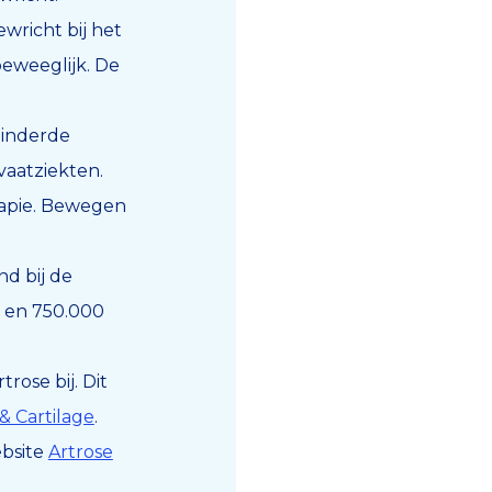
ewricht bij het
beweeglijk. De
minderde
vaatziekten.
rapie. Bewegen
d bij de
e en 750.000
ose bij. Dit
 & Cartilage
.
ebsite
Artrose