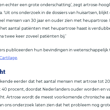
ijken echter een grote onderschatting’, zegt artrose-hoogl
. ‘Uit ons onderzoek in de dossiers van huisartsen, blijkt d
eel mensen van 30 jaar en ouder zien met heupartrose.
t het aantal patiënten met heupartrose haast is verdub
ijna twee keer zoveel patiënten bij.’
s publiceerden hun bevindingen in wetenschappelijk ti
 Cartilage
.
ht
kende eerder dat het aantal mensen met artrose tot 20
40 procent, doordat Nederlanders ouder worden en 
ht. Artrose wordt de meest voorkomende chronische aa
n ons onderzoek laten zien dat het probleem nog grote