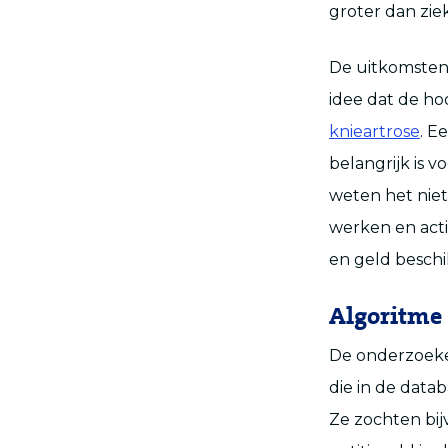
groter dan ziek
De uitkomsten
idee dat de h
knieartrose
. E
belangrijk is 
weten het niet’
werken en act
en geld besch
Algoritme
De onderzoeker
die in de datab
Ze zochten bij