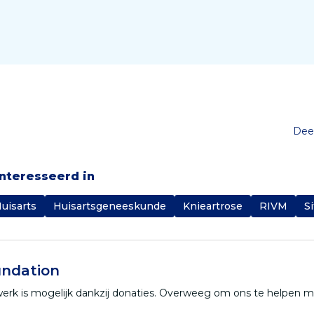
Deel
ïnteresseerd in
uisarts
Huisartsgeneeskunde
Knieartrose
RIVM
S
ndation
werk is mogelijk dankzij donaties. Overweeg om ons te helpen 