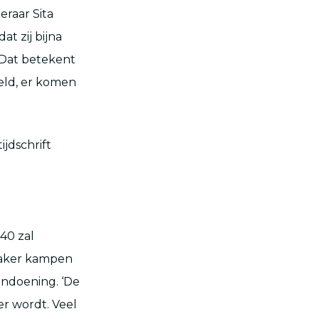
eraar Sita
at zij bijna
 Dat betekent
beld, er komen
jdschrift
40 zal
vaker kampen
ndoening. ‘De
r wordt. Veel