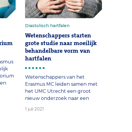
Diastolisch hartfalen
Wetenschappers starten
orium
grote studie naar moeilijk
behandelbare vorm van
hartfalen
asmus
lijk
torium
Wetenschappers van het
ven
Erasmus MC leiden samen met
het UMC Utrecht een groot
ekomst
nieuw onderzoek naar een
moeilijk te behandelen vorm
1 juli 2021
 en
van hartfalen. Doel van het
ting
onderzoek is om meer inzicht te
krijgen in het ontstaan van de