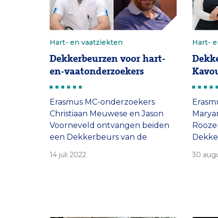
Hart- en vaatziekten
Hart- e
Dekkerbeurzen voor hart-
Dekk
en-vaatonderzoekers
Kavou
Erasmus MC-onderzoekers
Erasm
Christiaan Meuwese en Jason
Maryam
Voorneveld ontvangen beiden
Rooze
een Dekkerbeurs van de
Dekke
Hartstichting. De beurs geeft de
Hartst
14 juli 2022
30 aug
jonge hart-en-vaat-
kunnen
wetenschappers de kans om
onderz
zich verder te ontwikkelen.
vaatzi