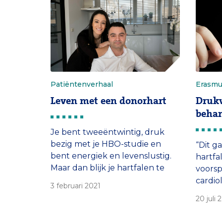
Patiëntenverhaal
Erasm
Leven met een donorhart
Drukv
beha
Je bent tweeëntwintig, druk
bezig met je HBO-studie en
“Dit g
bent energiek en levenslustig.
hartfa
Maar dan blijk je hartfalen te
voorsp
hebben. Artsen zeggen dat ze
cardio
3 februari 2021
niets meer voor je kunnen doen.
Het ‘ap
20 juli 
niet g