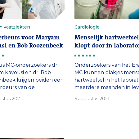
n vaatziekten
Cardiologie
erbeurs voor Maryam
Menselijk hartweefsel
si en Bob Roozenbeek
klopt door in laborat
us MC-onderzoekers dr.
Onderzoekers van het Er
 Kavousi en dr. Bob
MC kunnen plakjes mense
nbeek krijgen beiden een
hartweefsel in het labora
rbeurs van de
meerdere maanden in le
ichting. Met de beurs
houden. Dit biedt de
ustus 2021
6 augustus 2021
 zij de komende jaren
mogelijkheid om in de to
oek doen naar hart- en
patient-specifieke
ekten.
behandelingen te testen
bijvoorbeeld vroege afsto
van een donorhart te