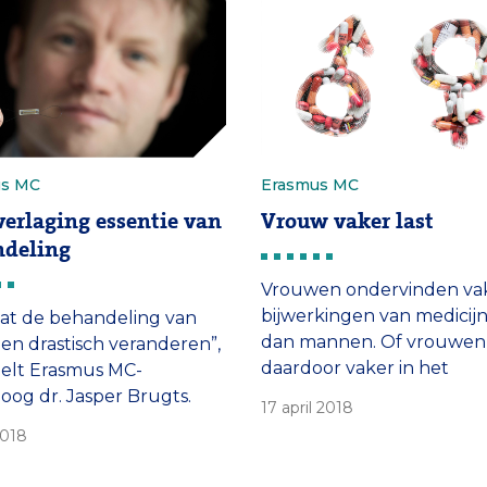
voorspellen.
us MC
Erasmus MC
erlaging essentie van
Vrouw vaker last
ndeling
Vrouwen ondervinden va
bijwerkingen van medicij
aat de behandeling van
dan mannen. Of vrouwen
len drastisch veranderen”,
daardoor vaker in het
elt Erasmus MC-
ziekenhuis belanden, wor
loog dr. Jasper Brugts.
17 april 2018
onderzocht.
paraatje’ in zijn vingers is
2018
roter dan een paperclip.