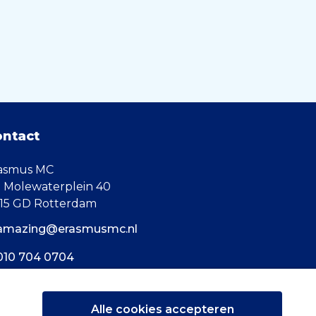
ontact
asmus MC
. Molewaterplein 40
15 GD Rotterdam
amazing@erasmusmc.nl
010 704 0704
Alle cookies accepteren