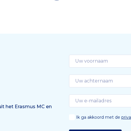
Screeningtool ENCORE st
voor het expertisecentr
Erfelijke Neuro-Cognitiev
Ontwikkelingsstoornissen
Rotterdam Erasmus MC. De
is […]
 uit het Erasmus MC en
Ik ga akkoord met de
priv