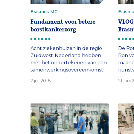
Erasmus MC
Erasm
Fundament voor betere
VLOG:
borstkankerzorg
Eras
Acht ziekenhuizen in de regio
De Ro
Zuidwest-Nederland hebben
Ron va
met het ondertekenen van een
maand
samenwerkingsovereenkomst
kunst
een volgende stap gezet in het
MC. In
2 juli 2018
21 juni
verbeteren van de zorg voor
hangen
mensen met borstkanker.