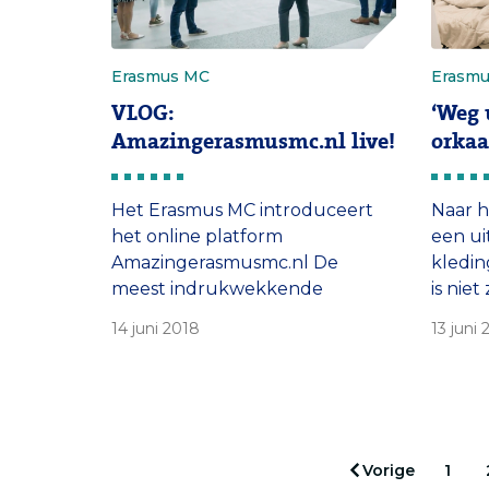
Erasmus MC
Erasm
VLOG:
‘Weg 
Amazingerasmusmc.nl live!
orkaa
Het Erasmus MC introduceert
Naar h
het online platform
een ui
Amazingerasmusmc.nl De
kledin
meest indrukwekkende
is niet
verhalen, fotoreportages en
klinkt
14 juni 2018
13 juni
films over onderzoek,
hartri
diagnostiek en
bij het
behandelmethodes.
Vorige
1