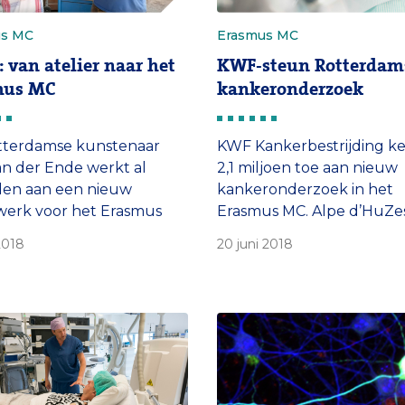
us MC
Erasmus MC
 van atelier naar het
KWF-steun Rotterdam
mus MC
kankeronderzoek
tterdamse kunstenaar
KWF Kankerbestrijding k
n der Ende werkt al
2,1 miljoen toe aan nieuw
en aan een nieuw
kankeronderzoek in het
werk voor het Erasmus
Erasmus MC. Alpe d’HuZe
 juli 2018 komt het te
De gehonoreerde projec
 2018
20 juni 2018
 bij de hoofdingang.
richten zich op hersentu
dikke darmkanker,
prostaatkanker en
protonentherapie. De
toekenningen zijn onder
van de financieringsronde
2018-1, waarin landelijk € 