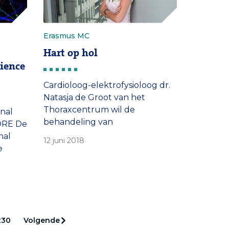
elf
Grote impact De Stevinpremie
van dit
is voor het eerst uitgereikt. Deze
HuZes
valorisatiepremie gaat […]
Erasmus MC
Hart op hol
ience
Cardioloog-elektrofysioloog dr.
Natasja de Groot van het
Thoraxcentrum wil de
onal
behandeling van
ORE De
boezemfibrilleren meer
nal
12 juni 2018
aanpassen aan de individuele
e
patiënt. Nu krijgen alle
patiënten dezelfde
. Dat
behandeling, ongeacht het
 Dutch
stadium waarin de ziekte zich
18.
bevindt. “We gaan onderzoeken
ie een
of we met behulp van
230
Volgende
t.