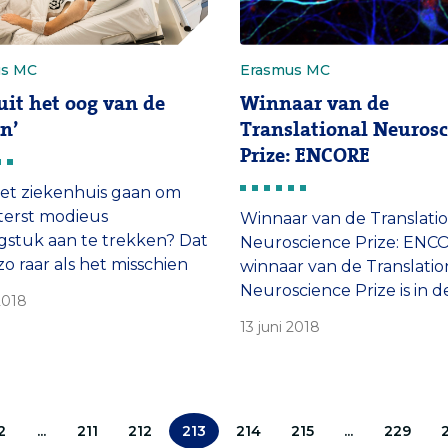
miljoen is toegekend aan 
instituten. Een forse deel 
bedrag komt van Alpe d’
us MC
Erasmus MC
(€ 5,5 […]
uit het oog van de
Winnaar van de
n’
Translational Neurosc
Prize: ENCORE
et ziekenhuis gaan om
terst modieus
Winnaar van de Translati
gstuk aan te trekken? Dat
Neuroscience Prize: ENC
 zo raar als het misschien
winnaar van de Translatio
. Patiënten met een
Neuroscience Prize is in d
 2018
tmestoornis hebben baat
bossen op de Veluwe
13 juni 2018
 ‘sensor-vest’.
bekendgemaakt: ENCORE
gebeurde daar tijdens de
Neuroscience Meeting 20
Oplichtende hersencel, d
2
...
211
212
213
214
215
...
229
gen met een mutatie beva