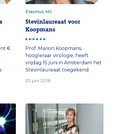
Erasmus MC
s
Stevinlaureaat voor
Koopmans
ent €
Prof. Marion Koopmans,
hoogleraar virologie, heeft
vrijdag 15 juni in Amsterdam het
s
Stevinlaureaat toegekend
ten
gekregen. Uitreiking Op de
20 juni 2018
moren,
bijeenkomst in de Rode Hoed
zijn de winnaars
bekendgemaakt aan pers,
publiek en vakgenoten. De
deel
feestelijke uitreiking volgt later,
 Call
12 september in de Koninklijke
22
Schouwburg te Den Haag.