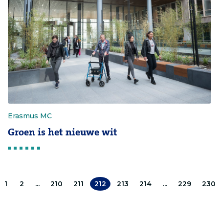
Erasmus MC
Groen is het nieuwe wit
1
2
...
210
211
212
213
214
...
229
230