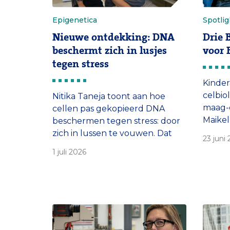
Epigenetica
Spotlig
Nieuwe ontdekking: DNA
Drie 
beschermt zich in lusjes
voor 
tegen stress
Kinder
celbio
Nitika Taneja toont aan hoe
maag-
cellen pas gekopieerd DNA
Maikel
beschermen tegen stress: door
de pri
zich in lussen te vouwen. Dat
23 juni
ERC A
kan mogelijk ook verklaren hoe
1 juli 2026
van 2,
tumorcellen de stress door
onder
chemotherapie kunnen
verdragen. ‘DNA wordt niet
alleen gerepareerd wanneer
het onder druk staat, het
verstopt zich ook in een