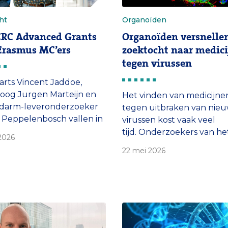
ht
Organoïden
ERC Advanced Grants
Organoïden versnelle
Erasmus MC’ers
zoektocht naar medic
tegen virussen
arts Vincent Jaddoe,
loog Jurgen Marteijn en
Het vinden van medicijne
darm-leveronderzoeker
tegen uitbraken van nie
 Peppelenbosch vallen in
virussen kost vaak veel
jzen. Zij ontvangen een
tijd. Onderzoekers van he
 2026
dvanced Grant ter waarde
Erasmus MC laten zien dat
22 mei 2026
5 miljoen euro voor hun
sneller kan met
zoek.
organoïden: mini‑versies 
menselijke organen. Dank
nieuwe technieken kunn
organoïden nu ingezet w
om sneller antivirale medi