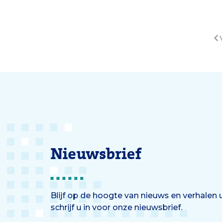
onomkeerbaar is. ‘Je bent zo
een to
oud als je bloedvaten.’
voor d
niets 
benig
Nieuwsbrief
Blijf op de hoogte van nieuws en verhalen
schrijf u in voor onze nieuwsbrief.