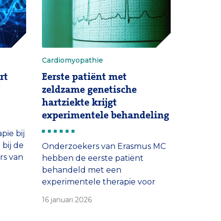
laat zien hoe […]
Cardiomyopathie
rt
Eerste patiënt met
j
zeldzame genetische
hartziekte krijgt
experimentele behandeling
ie bij
bij de
Onderzoekers van Erasmus MC
rs van
hebben de eerste patiënt
behandeld met een
g
experimentele therapie voor
de DNA
PLN-cardiomyopathie, een
16 januari 2026
ee
zeldzame genetische
welke
hartziekte. De therapie wordt