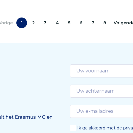
vrouwen met eierstokkan
egankelijk alternatief
echt baat hebben bij
ure DNA-analyses. ‘Er is
chemotherapie.
goedaardigs aan deze
Vorige
1
2
3
4
5
6
7
8
Volgend
ne hersentumoren.’
 uit het Erasmus MC en
Ik ga akkoord met de
priv