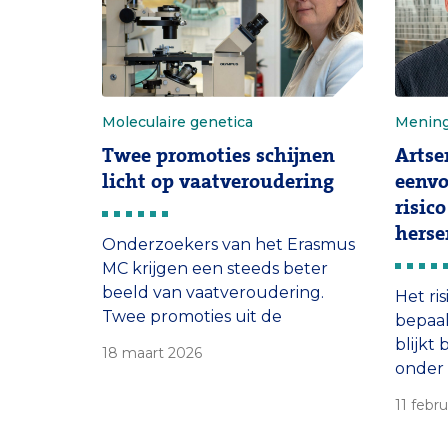
beschermend lusje.’
Moleculaire genetica
Menin
Twee promoties schijnen
Artse
licht op vaatveroudering
eenv
risic
herse
Onderzoekers van het Erasmus
MC krijgen een steeds beter
beeld van vaatveroudering.
Het ri
Twee promoties uit de
bepaa
onderzoeksgroep van Ingrid
blijkt
18 maart 2026
van der Pluijm tonen aan dat
onder 
DNA-schade een grote rol
afweer
11 febr
speelt en dat het
tellen
verouderingsproces niet per se
wordt 