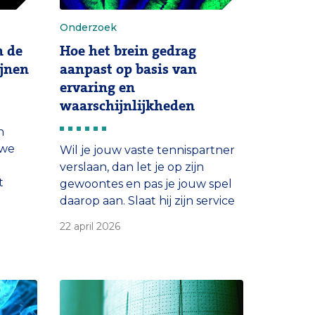
Onderzoek
n de
Hoe het brein gedrag
ijnen
aanpast op basis van
ervaring en
waarschijnlijkheden
n
uwe
Wil je jouw vaste tennispartner
verslaan, dan let je op zijn
t
gewoontes en pas je jouw spel
 dit
daarop aan. Slaat hij zijn service
vaak naar rechts, dan ga je daar
22 april 2026
van
alvast staan om de bal terug te
zij
slaan. Door patronen te
en de
herkennen, leren we inschatten
orden
wat er waarschijnlijk zal
cijnen
gebeuren. Nieuw onderzoek