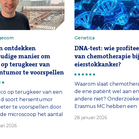
te vinden.
geoom
Genetica
n ontdekken
DNA-test: wie profitee
oudige manier om
van chemotherapie bi
o op terugkeer van
eierstokkanker?
ntumor te voorspellen
Waarom slaat chemotherap
de ene patiënt wel aan en 
sico op terugkeer van een
andere niet? Onderzoeke
ld soort hersentumor
Erasmus MC hebben een
 beter te voorspellen door
veelbelovende aanwijzin
de microscoop het aantal
28 januari 2026
gevonden in het splitsen
cellen in de tumor te
uari 2026
van kankercellen. Daarm
. De goedkope techniek
hopen zij te voorspellen 
dagelijks gebruikt en is