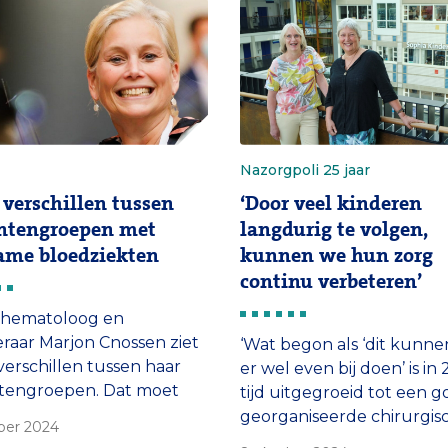
wereld te ontdekken.’
Nazorgpoli 25 jaar
 verschillen tussen
‘Door veel kinderen
ntengroepen met
langdurig te volgen,
ame bloedziekten
kunnen we hun zorg
continu verbeteren’
rhematoloog en
raar Marjon Cnossen ziet
‘Wat begon als ‘dit kunn
verschillen tussen haar
er wel even bij doen’ is in 
ntengroepen. Dat moet
tijd uitgegroeid tot een 
, benadrukt ze in haar
georganiseerde chirurgis
ber 2024
: ‘Sommige patiënten zijn
nazorgpoli voor kinderen 