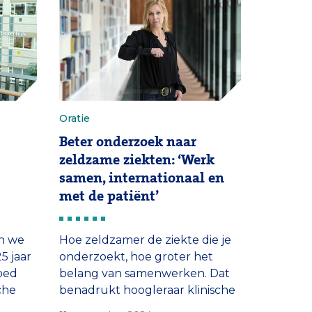
Het consortium ontvangt een
subsidie van bijna 8 miljoen euro
uit het programma Horizon
Europe.
Oratie
Beter onderzoek naar
zeldzame ziekten: ‘Werk
samen, internationaal en
met de patiënt’
en we
Hoe zeldzamer de ziekte die je
25 jaar
onderzoekt, hoe groter het
goed
belang van samenwerken. Dat
che
benadrukt hoogleraar klinische
die
biostatistiek Bettina Hansen van