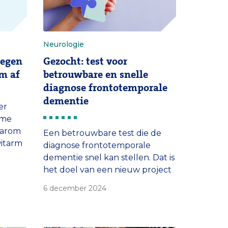
Neurologie
wegen
Gezocht: test voor
am af
betrouwbare en snelle
diagnose frontotemporale
dementie
er
ame
aarom
Een betrouwbare test die de
witarm
diagnose frontotemporale
ste
dementie snel kan stellen. Dat is
 Een
het doel van een nieuw project
dat neuroloog Harro Seelaar en
6 december 2024
and
onderzoeker Esther Bron van
. ‘Ik
het Erasmus MC starten met 15
eid de
partners uit 9 Europese landen.