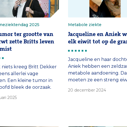
meziektendag 2025
Metabole ziekte
umor ter grootte van
Jacqueline en Aniek 
rwt zette Britts leven
elk eiwit tot op de gr
 mist
Jacqueline en haar docht
Aniek hebben een zeldz
t niets kreeg Britt Dekker
metabole aandoening. D
eens allerlei vage
moeten ze een streng ei
en. Een kleine tumor in
dieet volgen en zijn ze va
oofd bleek de oorzaak.
20 december 2024
gasten in het ziekenhuis.
ldzameziektendag vertelt
uari 2025
nieuwe gentherapie, die
r de gevolgen van haar
Jacqueline in studieverb
se. ‘Ik zag het leven door
heeft gekregen, biedt hoop
ke grijze mist.’
gun mijn dochter de vrijh