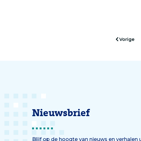
beperkingen het snelste af tot
keihar
wel drie jaar na de diagnose. Dat
blijkt uit onderzoek van het
Erasmus MC. ‘Ik geloof in groei.’
Vorige
Nieuwsbrief
Blijf op de hoogte van nieuws en verhalen