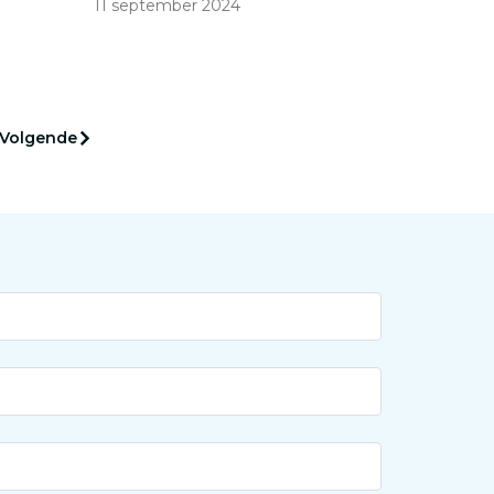
11 september 2024
het Erasmus MC in haar oratie.
‘Trek de stoute schoenen aan
en bel je collega’s in andere
er en
Nederlandse centra en in het
hebben
buitenland.’
Volgende