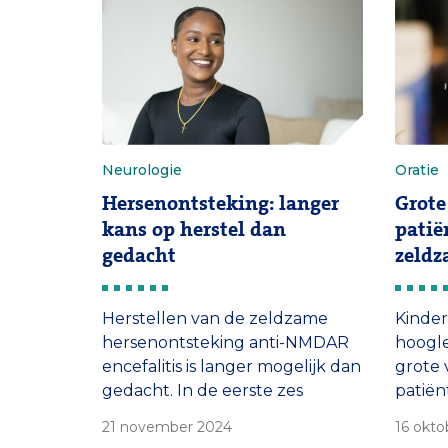
dashboard met 54 knoppen.
Draai er aan 1, en alle andere
knoppen komen in beweging.’
Neurologie
Oratie
Hersenontsteking: langer
Grote
kans op herstel dan
patië
gedacht
zeldz
Herstellen van de zeldzame
Kinde
hersenontsteking anti-NMDAR
hoogle
encefalitis is langer mogelijk dan
grote 
gedacht. In de eerste zes
patië
maanden nemen de
anders
21 november 2024
16 okto
epileptische aanvallen en
oratie