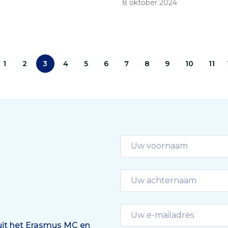
8 oktober 2024
d bezig met overleven.’
geopereerd zijn aan
aangeboren anatomische
afwijkingen’, vertellen
kinderartsen Saskia Gischl
Hanneke IJsselstijn. ‘We 
1
2
3
4
5
6
7
8
9
10
11
inmiddels meer dan 5000
patiënten gezien.’
 uit het Erasmus MC en