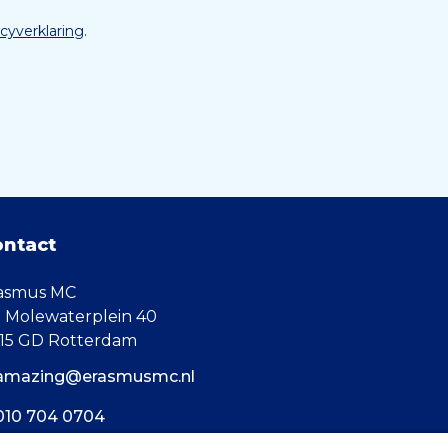
acyverklaring
.
ontact
asmus MC
. Molewaterplein 40
15 GD Rotterdam
amazing@erasmusmc.nl
010 704 0704