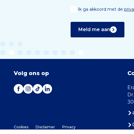
Ik ga akkoord met de
priv
Meld me aan
Volg ons op
C
Er
Dr
30
Cookies
Disclaimer
Privacy