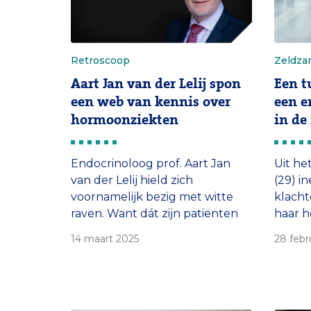
Retroscoop
Zeldza
Aart Jan van der Lelij spon
Een t
een web van kennis over
een e
hormoonziekten
in de
Endocrinoloog prof. Aart Jan
Uit he
van der Lelij hield zich
(29) in
voornamelijk bezig met witte
klacht
raven. Want dát zijn patiënten
haar h
met endocriene aandoeningen.
Op Ze
14 maart 2025
28 febr
Hun ziekten zijn zeldzaam, soms
ze ove
aangeboren, soms ook erfelijk.
diagno
Ingewikkeld zijn ze bovenal. ‘De
een dik
hormoonhuishouding is als een