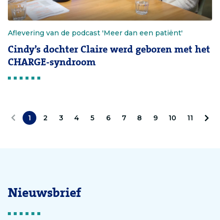
Aflevering van de podcast 'Meer dan een patiënt'
Cindy’s dochter Claire werd geboren met het
CHARGE-syndroom
1
2
3
4
5
6
7
8
9
10
11
V
V
o
o
r
l
i
g
Nieuwsbrief
g
e