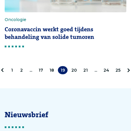
Oncologie
Coronavaccin werkt goed tijdens
behandeling van solide tumoren
1
2
...
17
18
19
20
21
...
24
25
V
o
r
l
i
Nieuwsbrief
g