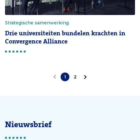
Strategische samenwerking
Drie universiteiten bundelen krachten in
Convergence Alliance
1
2
V
V
o
o
r
l
i
g
Nieuwsbrief
g
e