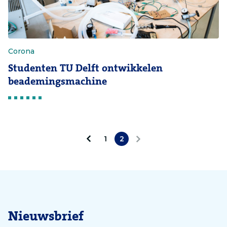
Corona
Studenten TU Delft ontwikkelen
beademingsmachine
1
2
V
V
o
o
r
l
i
g
Nieuwsbrief