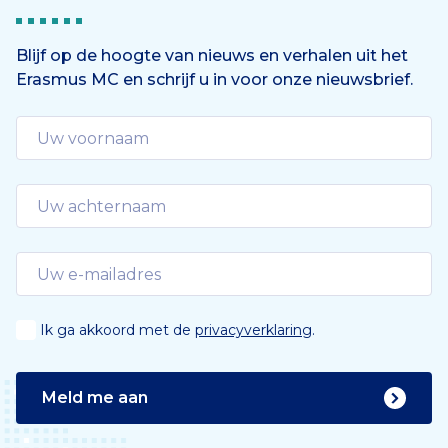
g
e
e
n
Blijf op de hoogte van nieuws en verhalen uit het
Erasmus MC en schrijf u in voor onze nieuwsbrief.
d
e
Ik ga akkoord met de
privacyverklaring
.
Meld me aan