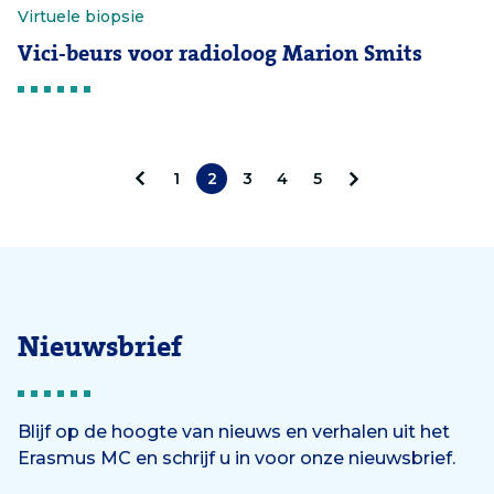
Virtuele biopsie
Vici-beurs voor radioloog Marion Smits
1
2
3
4
5
V
V
o
o
r
l
i
g
Nieuwsbrief
g
e
e
n
Blijf op de hoogte van nieuws en verhalen uit het
Erasmus MC en schrijf u in voor onze nieuwsbrief.
d