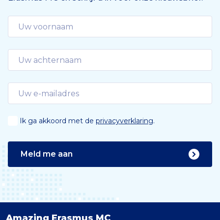
d
e
Ik ga akkoord met de
privacyverklaring
.
Meld me aan
Amazing Erasmus MC