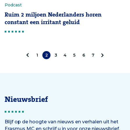
Podcast
Ruim 2 miljoen Nederlanders horen
constant een irritant geluid
1
2
3
4
5
6
7
V
V
o
o
r
l
i
g
Nieuwsbrief
g
e
e
n
Blijf op de hoogte van nieuws en verhalen uit het
Erasmus MC en schrijf u in voor onze nieuwsbrief.