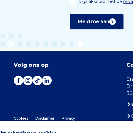
Ik ga akkoord met de
priv
Meld me aan
Volg ons op
C
Er
Dr
30
Cookies
Disclaimer
Privacy