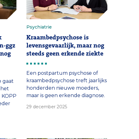
Psychiatrie
k
Kraambedpsychose is
n-ggz
levensgevaarlijk, maar nog
 nog
steeds geen erkende ziekte
Een postpartum psychose of
kraambedpsychose treft jaarlijks
e gaat
honderden nieuwe moeders,
 het
maar is geen erkende diagnose.
m KOPP
Artsen kunnen de aandoening
ieder
29 december 2025
daardoor niet adequaat
behandelen. ‘Het is belachelijk
iënten
dat deze ziekte nog steeds niet
het
bestaat.’
 van