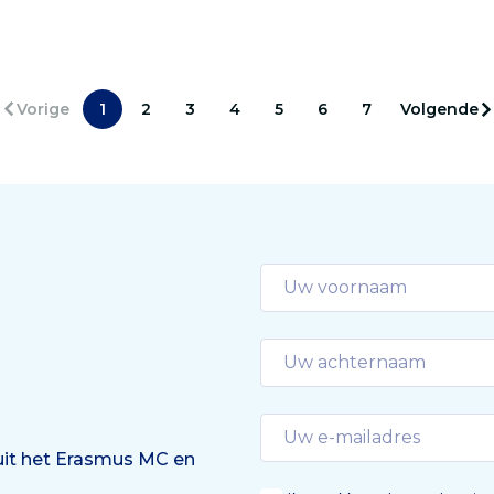
chrift. ‘Waarom wachten
voor diverse kankersoorte
 te laat is?’
Rotterdammers kunnen 
bij het onderzoek.
Vorige
1
2
3
4
5
6
7
Volgende
 uit het Erasmus MC en