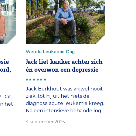
Wereld Leukemie Dag
sie
Jack liet kanker achter zich
ord,
én overwon een depressie
Jack Berkhout was vrijwel nooit
ziek, tot hij uit het niets de
? Dat
diagnose acute leukemie kreeg.
n het
Na een intensieve behandeling
herstelde hij van de kanker,
4 september 2025
maar toen kwam een nog
grotere klap: hij zakte weg in
ebeurt