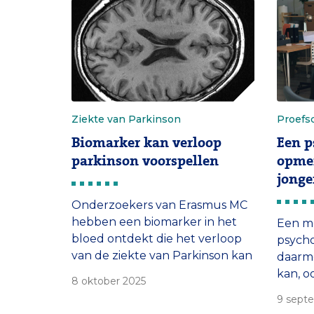
Ziekte van Parkinson
Proefsc
Biomarker kan verloop
Een p
parkinson voorspellen
opmer
jonge
Onderzoekers van Erasmus MC
hebben een biomarker in het
Een m
bloed ontdekt die het verloop
psych
van de ziekte van Parkinson kan
daarm
voorspellen. ‘Als men nu al weet
kan, o
8 oktober 2025
hoe ernstig de ziekte over drie
concl
9 sept
jaar zal zijn, kunnen artsen en
Yvonne