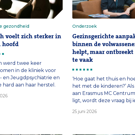
e gezondheid
Onderzoek
h voelt zich sterker in
Gezinsgerichte aanpa
en hoofd
binnen de volwassene
helpt, maar ontbreekt
te vaak
h werd twee keer
men in de kliniek voor
- en Jeugdpsychiatrie en
‘Hoe gaat het thuis en ho
 hard aan haar herstel.
het met de kinderen?’ Als
ft ze voorlichting over
aan Erasmus MC Centru
2026
e gezondheid. ‘Het is zo
ligt, wordt deze vraag bij 
m mensen te inspireren
gesprek binnen de
25 juni 2026
beweging te krijgen.’
volwassenen-ggz aan pat
gesteld. ‘Hiermee wordt 
gezin een vast onderdeel