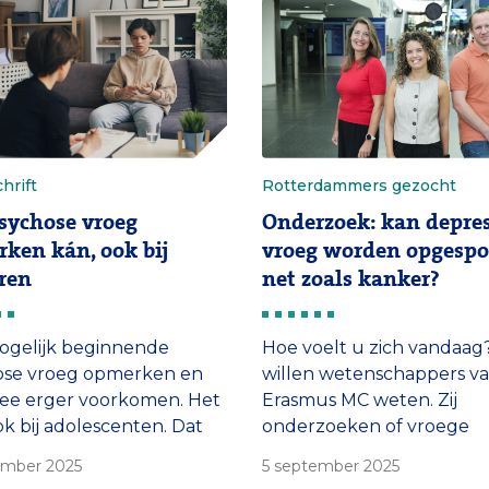
de behandeling.’
hrift
Rotterdammers gezocht
sychose vroeg
Onderzoek: kan depres
ken kán, ook bij
vroeg worden opgespo
ren
net zoals kanker?
ogelijk beginnende
Hoe voelt u zich vandaag
ose vroeg opmerken en
willen wetenschappers va
ee erger voorkomen. Het
Erasmus MC weten. Zij
ok bij adolescenten. Dat
onderzoeken of vroege
udeert psycholoog
opsporing van depressie
ember 2025
5 september 2025
 de Jong in haar
mogelijk is, zoals dat al g