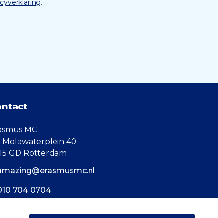
acyverklaring
.
ontact
asmus MC
. Molewaterplein 40
15 GD Rotterdam
amazing@erasmusmc.nl
010 704 0704