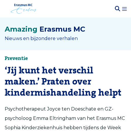
Amazing
Erasmus MC
Nieuws en bijzondere verhalen
Preventie
‘Jij kunt het verschil
maken.’ Praten over
kindermishandeling helpt
P
sychotherapeut
Joyce ten
Doeschate
en GZ-
psycholoog Emma
Eltringham
van het
Erasmus MC
Sophia Kinderziekenhuis
hebben tijdens de Week