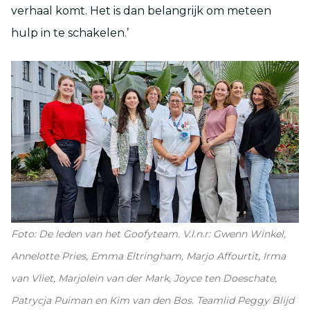
verhaal komt. Het is dan belangrijk om meteen
hulp in te schakelen.’
Foto: De leden van het Goofyteam. V.l.n.r: Gwenn Winkel,
Annelotte Pries, Emma Eltringham, Marjo Affourtit, Irma
van Vliet, Marjolein van der Mark, Joyce ten Doeschate,
Patrycja Puiman en Kim van den Bos. Teamlid Peggy Blijd