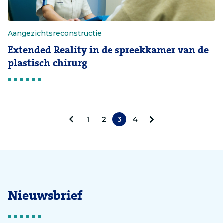
Aangezichtsreconstructie
Extended Reality in de spreekkamer van de
plastisch chirurg
1
2
3
4
V
V
o
o
r
l
i
g
Nieuwsbrief
g
e