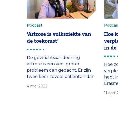
Podcast
Podcas
‘Artrose is volksziekte van
Hoe kr
de toekomst’
verpl
in de
De gewrichtsaandoening
artrose is een veel groter
Hoe zo
probleem dan gedacht. Er zijn
verpl
twee keer zoveel patiënten dan
hebt i
eerder berekend, maar
Erasmu
4 mei 2022
aandacht voor de impact
en Su
11 april
daarvan ontbreekt. Dat zeggen
het in
prof. Sita Bierma-Zeinstra en
van Nu
prof. Patrick Bindels in In
door 
Opname, de podcast van het