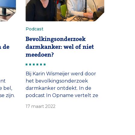
Podcast
Bevolkingsonderzoek
n de
darmkanker: wel of niet
meedoen?
Bij Karin Wismeijer werd door
unt
het bevolkingsonderzoek
 bel,
darmkanker ontdekt. In de
 zijn.
podcast In Opname vertelt ze
loog
wat er op haar afkwam na de
17 maart 2022
odcast
diagnose. Maag-darm-leverarts
us MC.
prof. Manon Spaander schuift
aan om fabels over de
darmkankerscreening te