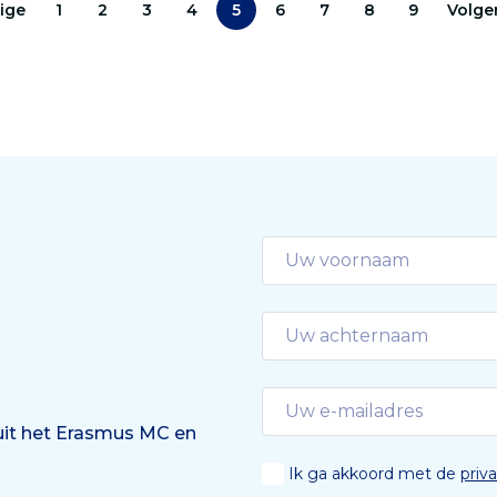
ige
1
2
3
4
5
6
7
8
9
Volge
 uit het Erasmus MC en
Ik ga akkoord met de
priv