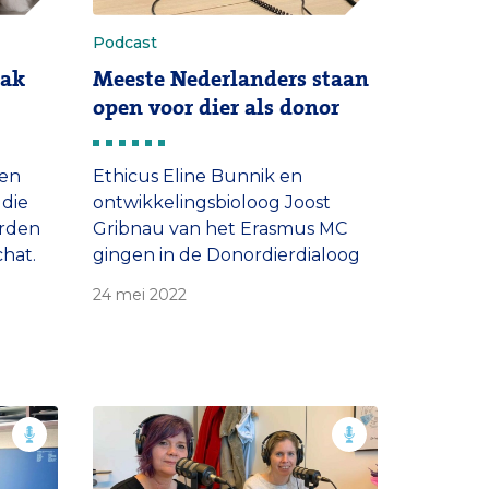
Podcast
aak
Meeste Nederlanders staan
open voor dier als donor
 en
Ethicus Eline Bunnik en
 die
ontwikkelingsbioloog Joost
orden
Gribnau van het Erasmus MC
hat.
gingen in de Donordierdialoog
. dr.
met Nederlanders in gesprek
24 mei 2022
 de
over het dier als orgaandonor.
MC.
De meeste deelnemers staan
daarvoor open. Wel stellen ze
strenge voorwaarden over
bijvoorbeeld dierenwelzijn.