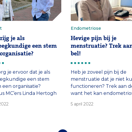
t
Endometriose
ijg je als
Hevige pijn bij je
eegkundige een stem
menstruatie? Trek aa
 organisatie?
bel!
rg je ervoor dat je als
Heb je zoveel pijn bij de
eegkundige een stem
menstruatie dat je niet k
n een organisatie?
functioneren? Trek aan de
s MC’ers Linda Hertogh
want het kan endometriose
sanne Maassen bespreken
Die oproep doet gynaeco
 2022
5 april 2022
 een nieuwe aflevering
Anneke Steensma in de p
rsefy, de podcast voor en
In Opname van het Erasm
verpleegkundigen.