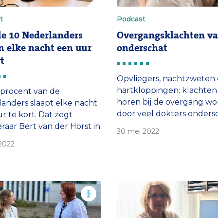
t
Podcast
de 10 Nederlanders
Overgangsklachten v
n elke nacht een uur
onderschat
rt
Opvliegers, nachtzweten
hartkloppingen: klachten
 procent van de
horen bij de overgang w
anders slaapt elke nacht
door veel dokters ondersc
r te kort. Dat zegt
Dat zegt gynaecoloog prof
raar Bert van der Horst in
30 mei 2022
Joop Laven in In Opname,
ame, de podcast van het
2022
podcast van het Erasmus 
s MC. In zijn ideale
chappij wordt niemand
r van de wekker.