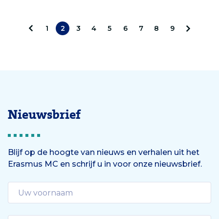
1
2
3
4
5
6
7
8
9
V
V
o
o
r
l
i
g
Nieuwsbrief
g
e
e
n
Blijf op de hoogte van nieuws en verhalen uit het
d
Erasmus MC en schrijf u in voor onze nieuwsbrief.
e