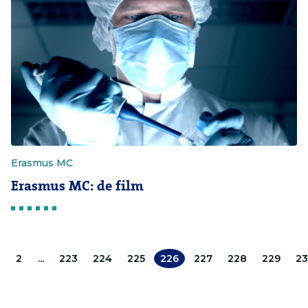
Erasmus MC
Erasmus MC: de film
2
...
223
224
225
226
227
228
229
2