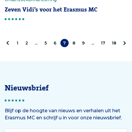
Zeven Vidi’s voor het Erasmus MC
1
2
...
5
6
7
8
9
...
17
18
V
V
o
o
r
l
i
g
Nieuwsbrief
g
e
e
n
Blijf op de hoogte van nieuws en verhalen uit het
Erasmus MC en schrijf u in voor onze nieuwsbrief.
d
e