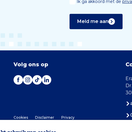
Ik ga akkoord met de
priv
Meld me aan
Volg ons op
C
Er
Dr
30
Cookies
Disclaimer
Privacy