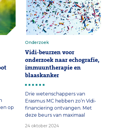
s MC,
or
Onderzoek
Vidi-beurzen voor
onderzoek naar echografie,
oot
immuuntherapie en
blaaskanker
Drie wetenschappers van
n
Erasmus MC hebben zo’n Vidi-
ren op
financiering ontvangen. Met
deze beurs van maximaal
850.000 euro krijgen
24 oktober 2024
ek van
onderzoekers de kans om in de