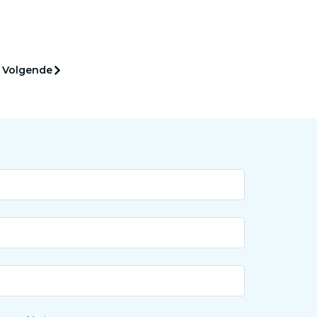
nog
komende vijf jaar een nieuwe
onderzoeksgroep op te zetten
en een vernieuwende
onderzoekslijn te ontwikkelen.
Volgende