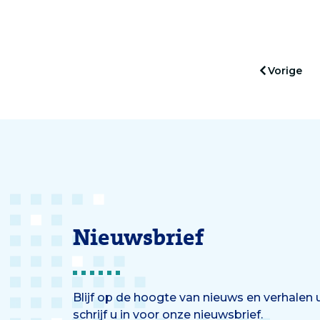
gebruiken deze beurs van 2
kosten
miljoen euro voor onderzoek
op van
naar moeilijk te behandelen
jaar in
maagkanker en naar de
doelm
Vorige
aansturing van bewegingen
waarva
vanuit de hersenen.
gepubl
Nieuwsbrief
Blijf op de hoogte van nieuws en verhalen
schrijf u in voor onze nieuwsbrief.