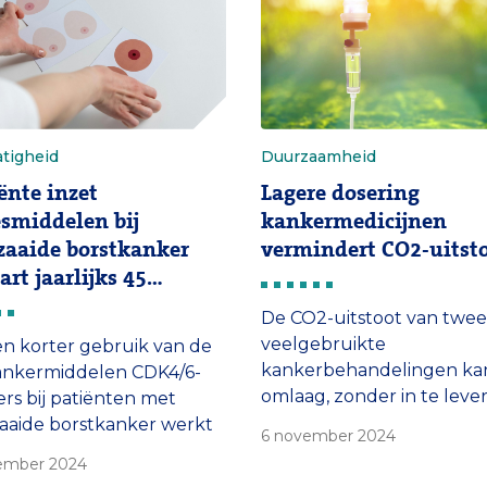
onderzoek en
Florence naar het Erasmu
sklierkanker.
om geld in te zamelen vo
onderzoek.
tigheid
Duurzaamheid
iënte inzet
Lagere dosering
smiddelen bij
kankermedicijnen
zaaide borstkanker
vermindert CO2-uitst
art jaarlijks 45
en euro
De CO2-uitstoot van twee
veelgebruikte
en korter gebruik van de
kankerbehandelingen ka
ankermiddelen CDK4/6-
omlaag, zonder in te leve
s bij patiënten met
de werkzaamheid van de
aaide borstkanker werkt
6 november 2024
medicijnen. Dat blijkt uit
 goed, maar heeft minder
ember 2024
onderzoek van de apothe
kingen en leidt tot lagere