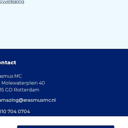
acyverklaring
.
ontact
asmus MC
. Molewaterplein 40
15 GD Rotterdam
amazing@erasmusmc.nl
010 704 0704