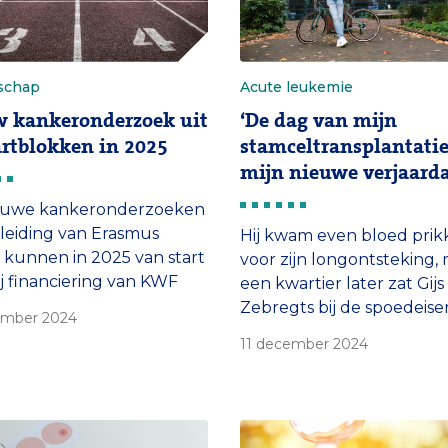
schap
Acute leukemie
 kankeronderzoek uit
‘De dag van mijn
artblokken in 2025
stamceltransplantatie
mijn nieuwe verjaarda
nieuwe kankeronderzoeken
leiding van Erasmus
Hij kwam even bloed prik
 kunnen in 2025 van start
voor zijn longontsteking,
j financiering van KWF
een kwartier later zat Gijs
strijding. In totaal gaat
Zebregts bij de spoedeis
ember 2024
 een investering van ruim
hulp. Diagnose: acute my
11 december 2024
ljoen euro in studies naar
leukemie. Nu, ruim een ja
leukemie,
later, zet hij zich in om de
roliferatieve
behandeling te verbetere
smata, longcarcinoid,
september 2025 fietst hij