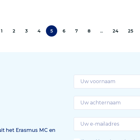
het Erasmus MC. ‘Er valt 
. Dit levert een besparing
een wereld te winnen.’
 ruim 45 miljoen euro per
 Nederland. Dat blijkt uit
atigheidsonderzoek
1
2
3
4
5
6
7
8
...
24
25
n de resultaten zijn
iceerd in Nature.
 uit het Erasmus MC en