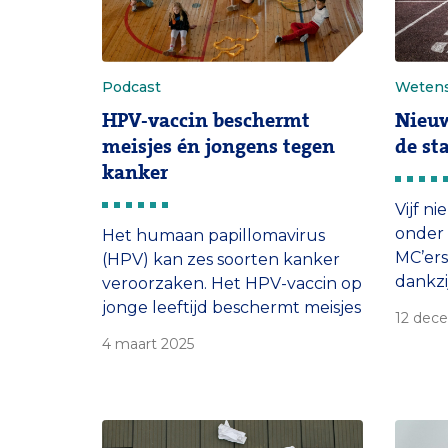
Podcast
Weten
HPV-vaccin beschermt
Nieuw
meisjes én jongens tegen
de st
kanker
Vijf 
onder 
Het humaan papillomavirus
MC’ers
(HPV) kan zes soorten kanker
dankzi
veroorzaken. Het HPV-vaccin op
Kanker
jonge leeftijd beschermt meisjes
12 dec
het om
en jongens hiertegen. Hoe dat
4 maart 2025
7,7 mi
precies werkt, vertellen
acute 
patholoog Folkert van
myelop
Kemenade en gynaecologisch-
neopla
oncoloog Heleen van