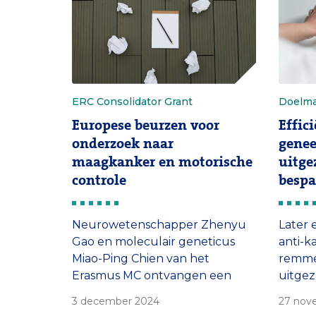
blaas
Beekhuizen in de podcast In
alvlee
Opname.
ERC Consolidator Grant
Doelma
Europese beurzen voor
Effic
onderzoek naar
genee
maagkanker en motorische
uitge
controle
bespa
miljo
Neurowetenschapper Zhenyu
Later 
Gao en moleculair geneticus
anti-k
Miao-Ping Chien van het
remmer
Erasmus MC ontvangen een
uitgez
Consolidator Grant van de
net zo
3 december 2024
27 nov
European Research Council. Ze
bijwer