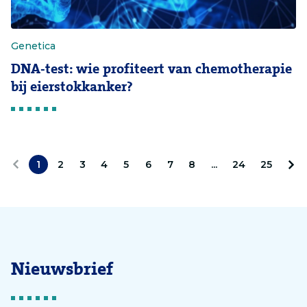
Genetica
DNA-test: wie profiteert van chemotherapie
bij eierstokkanker?
1
2
3
4
5
6
7
8
...
24
25
V
V
o
o
r
l
i
g
Nieuwsbrief
g
e