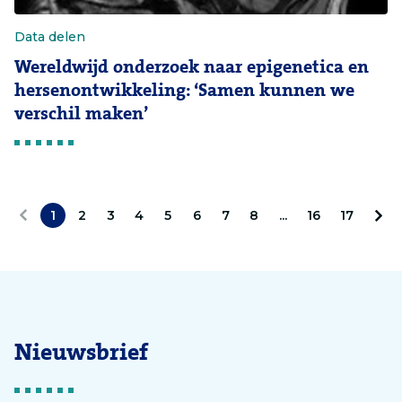
Data delen
Wereldwijd onderzoek naar epigenetica en
hersenontwikkeling: ‘Samen kunnen we
verschil maken’
1
2
3
4
5
6
7
8
...
16
17
V
V
o
o
r
l
i
g
Nieuwsbrief
g
e