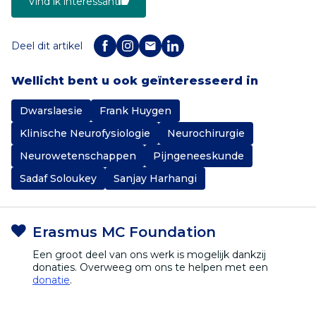
Vind ik interessant
Deel dit artikel
Wellicht bent u ook geïnteresseerd in
Dwarslaesie
Frank Huygen
Klinische Neurofysiologie
Neurochirurgie
Neurowetenschappen
Pijngeneeskunde
Sadaf Soloukey
Sanjay Harhangi
Erasmus MC Foundation
Een groot deel van ons werk is mogelijk dankzij
donaties. Overweeg om ons te helpen met een
donatie
.