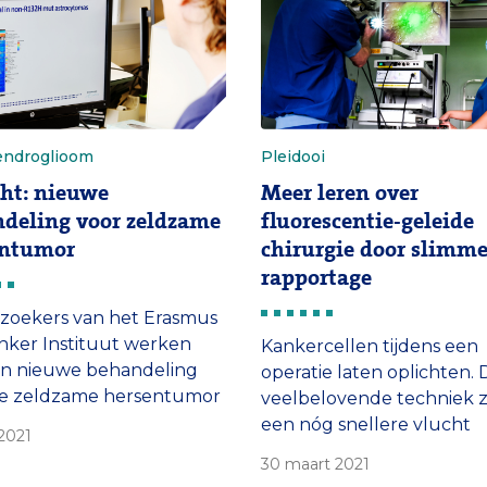
Opname van het Erasmus
endroglioom
Pleidooi
ht: nieuwe
Meer leren over
deling voor zeldzame
fluorescentie-geleide
entumor
chirurgie door slimme
rapportage
zoekers van het Erasmus
ker Instituut werken
Kankercellen tijdens een
en nieuwe behandeling
operatie laten oplichten.
de zeldzame hersentumor
veelbelovende techniek 
dendroglioom. Momenteel
een nóg snellere vlucht
 2021
ezing niet mogelijk. Voor
kunnen nemen als
30 maart 2021
t Peter Robert kan het
onderzoekers slimmer