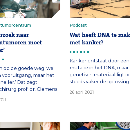
ntumorcentrum
Podcast
rzoek naar
Wat heeft DNA te ma
entumoren moet
met kanker?
r’
Kanker ontstaat door een
mutatie in het DNA, maar 
jn op de goede weg, we
genetisch materiaal ligt o
 vooruitgang, maar het
steeds vaker de oplossing
neller.’ Dat zegt
besloten voor een
hirurg prof. dr. Clemens
26 april 2021
gepersonaliseerde behand
 in een nieuwe video van
021
Dat zegt internist-oncolo
rasmus MC
hoogleraar Stefan Sleijfer
ntumorcentrum.
het Erasmus MC Kanker
Instituut in de podcast In