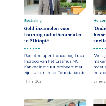
Bestraling
Herse
Geld inzamelen voor
‘Onde
training radiotherapeuten
hers
in Ethiopië
snelle
Radiotherapeut-oncoloog Luca
‘We zi
Incrocci van het Erasmus MC
maken
Kanker Instituut probeert met
moet s
zijn Luca Incrocci Foundation de
neuroc
radiotherapie in Ethiopië naar
Dirven
11 mei 2021
6 mei 2
een hoger niveau te tillen.
het E
Herse