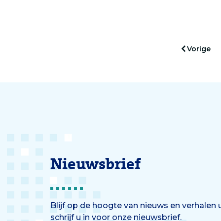
Marinella Offerman,
onderz
sectorhoofd waardegedreven
gaan: ‘
zorg KNO Hoofd Hals Oncologie
ik heb.
werden op bijzondere wijze
Vorige
door het KWF in het zonnetje
gezet.
Nieuwsbrief
Blijf op de hoogte van nieuws en verhalen
schrijf u in voor onze nieuwsbrief.