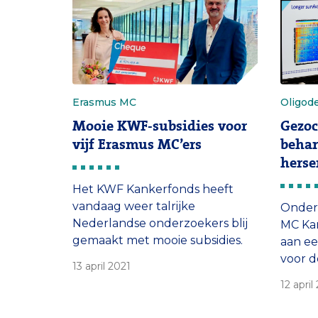
Erasmus MC
Oligod
Mooie KWF-subsidies voor
Gezoc
vijf Erasmus MC’ers
behan
hers
Het KWF Kankerfonds heeft
vandaag weer talrijke
Onder
Nederlandse onderzoekers blij
MC Kan
gemaakt met mooie subsidies.
aan e
Vijf van de gelukkigen werken
voor 
13 april 2021
in het Erasmus MC Kanker
oligo
12 april
Instituut. Oncologisch chirurg
is gen
Bas Groot Koerkamp en
patiën