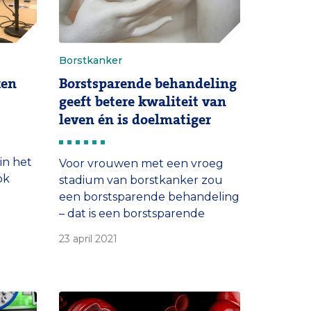
Borstkanker
ken
Borstsparende behandeling
geeft betere kwaliteit van
leven én is doelmatiger
in het
Voor vrouwen met een vroeg
ok
stadium van borstkanker zou
een borstsparende behandeling
– dat is een borstsparende
eling.
operatie gevolgd door
23 april 2021
og en
bestraling – het uitgangspunt
 van
moeten zijn in het eerste
gesprek met de patiënt. Deze
behandeling leidt in het