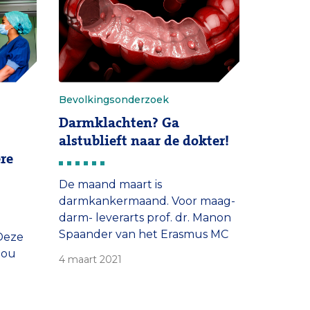
 MC.
algemeen tot een betere
kwaliteit van leven en de minste
complicaties tegen de laagste
zorgkosten en vrijwel […]
Bevolkingsonderzoek
Darmklachten? Ga
alstublieft naar de dokter!
re
De maand maart is
darmkankermaand. Voor maag-
darm- leverarts prof. dr. Manon
Spaander van het Erasmus MC
 Deze
Kanker Instituut is dat alle
zou
4 maart 2021
reden om aandacht te vragen
voor deze vorm van kanker.