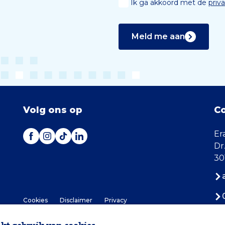
Ik ga akkoord met de
priv
Meld me aan
Volg ons op
C
Er
Dr
30
Cookies
Disclaimer
Privacy