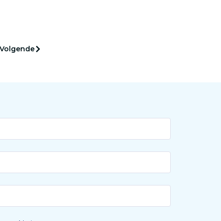
en
ft nog
Volgende
ie van