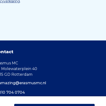
acyverklaring
.
ontact
asmus MC
. Molewaterplein 40
15 GD Rotterdam
amazing@erasmusmc.nl
010 704 0704