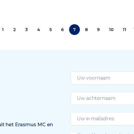
oek niet snel genoeg
rapporteren over hun
Tijd is het kostbaarste dat
bevindingen. Dat bepleit
’
wetenschappers van het
Erasmus MC. ‘De focus blij
1
2
3
4
5
6
7
8
9
10
11
te vaak hangen op detect
het signaal.’
 uit het Erasmus MC en