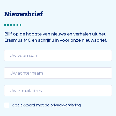
r
l
i
g
Nieuwsbrief
g
e
e
n
Blijf op de hoogte van nieuws en verhalen uit het
Erasmus MC en schrijf u in voor onze nieuwsbrief.
d
e
Ik ga akkoord met de
privacyverklaring
.