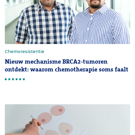
Chemoresistentie
Nieuw mechanisme BRCA2-tumoren
ontdekt: waarom chemotherapie soms faalt