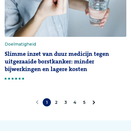
Doelmatigheid
Slimme inzet van duur medicijn tegen
uitgezaaide borstkanker: minder
bijwerkingen en lagere kosten
1
2
3
4
5
V
V
o
o