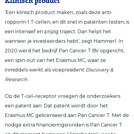
Klinisch product
‘
E
en klinisch product maken, zoals deze anti-
r
opporin-1 T-cellen, en dit snel in patiënten testen,
i
s
een intensief en prijzig traject. Dan helpt het
wanneer je investeerders hebt’, zegt
Hammerl
.
In
2020 werd het bedrijf Pan Cancer T BV opgericht,
een spin-out van het Erasmus MC,
waar
ze
inmiddels werkt als
vicepresident
Discovery &
Research.
Op de T-cel
–
receptor vroegen de onderzoekers
een patent aan. Dat patent wordt door het
Erasmus MC
gelicenseerd
aan Pan Cancer T. Met de
nodige extra financieringsronden is Pan Cancer T