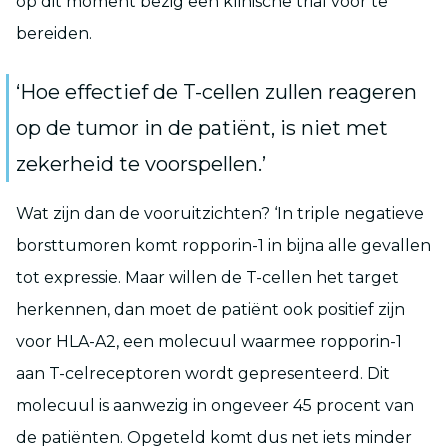
op dit moment
bezig een klinische trial voor te
bereiden.
‘Hoe effectief de T-cellen zullen reageren
op de tumor in de patiënt, is
niet met
zekerheid te voorspellen.’
Wat zijn dan
de vooruitzichten? ‘In triple negatieve
borst
tumoren
komt
r
opporin-1 in bijna alle gevallen
tot expressie. Maar willen de T-cellen
het target
herkennen, dan moet de patiënt ook positief zijn
voor HLA-A2, een molecuul waarmee
r
opporin-1
aan T-cel
receptoren wordt gepresenteerd. Dit
molecuul is aanwezig in ongeveer 45
procent
van
de patiënten. Opgeteld komt dus net iets minder