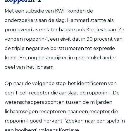
Met een subsidie van KWF
konden de
onderzoekers aan de slag.
Hammerl
startte als
promovendus
en later haakte ook
Kortleve
aan. Ze
vonden
r
opporin-1
, een eiwit dat in 90
procent
van
de triple negatieve borsttumoren tot expressie
komt. En, nog belangrijker: in geen enkel ander
deel van het lichaam.
Op naar de volgende stap: het identificeren van
een T-cel
–
receptor die aanslaat op
r
opporin-1. De
wetenschappers zochten tussen de miljarden
lichaamseigen receptoren naar een receptor die
r
opporin-1 goed herkent. ‘Zoeken naar een speld in
een hooiberg’, volgens
Kortleve.