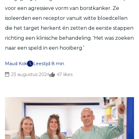
voor
e
e
n agressieve
vorm van
borstkanker.
Ze
isoleerden een receptor vanuit witte bloedcellen
die
het target
herkent én zetten de eerste stappen
richting een klinische behandeling.
‘Het was zoeken
naar een speld in een hooiberg.’
Maud Kok
Leestijd 8 min
23 augustus 2024
47
likes