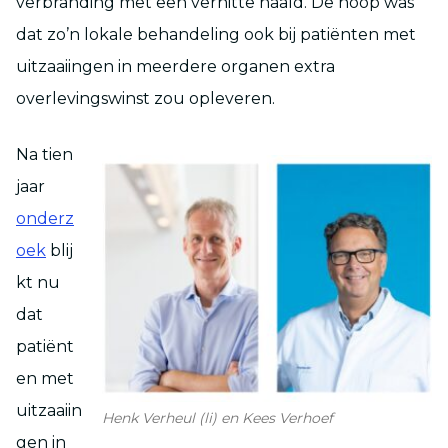
verbranding met een verhitte naald. De hoop was
dat zo’n lokale behandeling ook bij patiënten met
uitzaaiingen in meerdere organen extra
overlevingswinst zou opleveren.
Na tien
jaar
onderz
oek
blij
kt nu
dat
patiënt
en met
uitzaaiin
Henk Verheul (li) en Kees Verhoef
gen in