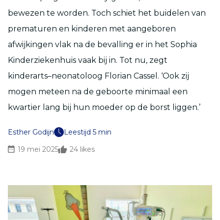
bewezen te worden.
Toch
schi
et
het
buid
elen
van
prematuren en kinderen met aangeboren
afwijkingen
vlak na de bevalling er
in het Sophia
Kinderziekenhuis
vaak bij in.
Tot nu
, zegt
kinderarts
–
neonatoloog
Florian Cassel
.
‘Ook
zij
mogen meteen na de geboorte
minimaal
een
kwartier lang bij
hun
moeder op de borst liggen.’
Esther Godijn
Leestijd 5 min
19 mei 2025
24
likes