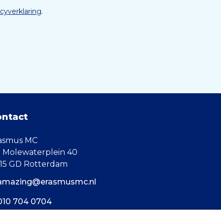
acyverklaring
.
ontact
asmus MC
. Molewaterplein 40
15 GD Rotterdam
amazing@erasmusmc.nl
010 704 0704