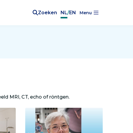
Zoeken
NL
/
EN
Menu
eeld MRI, CT, echo of röntgen.