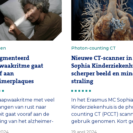
nders.’
kanker verbeteren en
versnellen, maar wordt o
ingezet bij beeldvorming b
ontstekingen, […]
nen
Photon-counting CT
agmenteerd
Nieuwe CT-scanner in
waakritme gaat
Sophia Kinderziekenh
f aan
scherper beeld en min
imerplaques
straling
aapwaakritme met veel
In het Erasmus MC Sophia
ngen van rust naar
Kinderziekenhuis is de ph
eit gaat vooraf aan de
counting CT (PCCT) scann
ng van het alzheimer-
gebruik genomen. Kort g
amyloïde-beta in het brein.
scherpere beelden en mi
 2024
19 april 2024