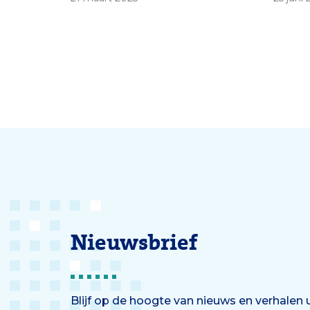
vakgebied waarin radioactieve
Dat bl
stoffen worden gebruikt voor
Erasm
diagnostiek én behandeling.
inwon
Deze therapie gaat de komende
in Rot
jaren een vlucht nemen,
voorspelt Hendrikse in zijn
oratie.
Nieuwsbrief
Blijf op de hoogte van nieuws en verhalen