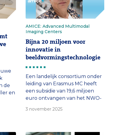
AMICE: Advanced Multimodal
Imaging Centers
omt
Bijna 20 miljoen voor
uwe
innovatie in
beeldvormingstechnologie
ieuwe
Een landelijk consortium onder
k
leiding van Erasmus MC heeft
n de
een subsidie van 19,6 miljoen
ller en
euro ontvangen van het NWO-
or
programma Large-Scale
raling
3 november 2025
Research Infrastructures. Het
r. De
consortium, genaamd AMICE,
nose
zal de komende tien jaar
investeren in de ontwikkeling