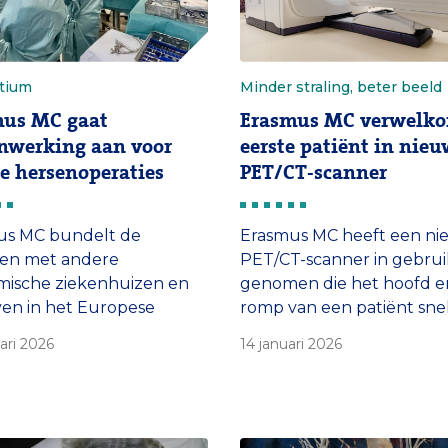
tium
Minder straling, beter beeld
mus MC gaat
Erasmus MC verwelk
nwerking aan voor
eerste patiënt in nie
ge hersenoperaties
PET/CT-scanner
us MC bundelt de
Erasmus MC heeft een n
ten met andere
PET/CT-scanner in gebrui
mische ziekenhuizen en
genomen die het hoofd e
ven in het Europese
romp van een patiënt sne
t SEISMIC, met als doel
in één keer scant. Daardo
uari 2026
14 januari 2026
operaties veiliger en
krijgt de patiënt minder st
 invasief te maken. ‘Deze
en is de opnametijd korte
ies zijn de meest
nieuwe scanner kan diag
lijke voor patiënten. Dat
en behandelplanning van