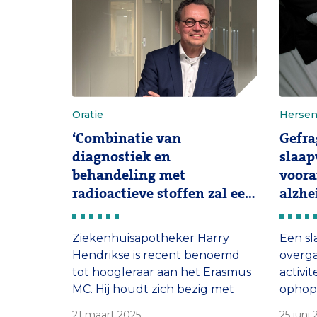
moet a
Oratie
Herse
‘Combinatie van
Gefr
diagnostiek en
slaap
behandeling met
voora
radioactieve stoffen zal een
alzhe
vlucht nemen’
Ziekenhuisapotheker Harry
Een sl
Hendrikse is recent benoemd
overga
tot hoogleraar aan het Erasmus
activit
MC. Hij houdt zich bezig met
ophopi
theranostics: een relatief nieuw
eiwit 
21 maart 2025
25 juni