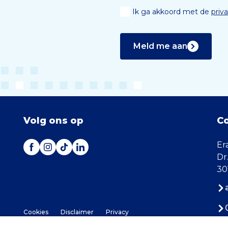
Ik ga akkoord met de
priv
Meld me aan
Volg ons op
C
Er
Dr
30
Cookies
Disclaimer
Privacy