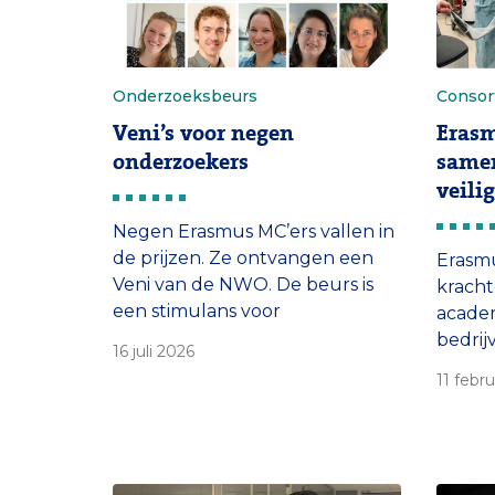
Onderzoeksbeurs
Consor
Veni’s voor negen
Eras
onderzoekers
same
veili
Negen Erasmus MC’ers vallen in
de prijzen. Ze ontvangen een
Erasm
Veni van de NWO. De beurs is
krach
een stimulans voor
acade
avontuurlijke onderzoekers die
bedrij
16 juli 2026
recent gepromoveerd zijn, om
projec
11 febr
de komende drie jaar hun eigen
hersen
onderzoeksideeën verder te
minder
ontwikkelen.
operat
gevaar