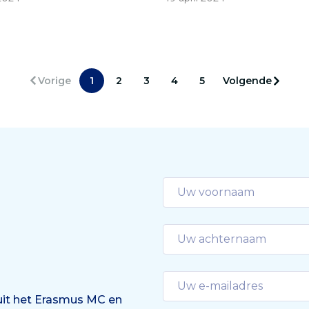
ijkt uit onderzoek van het
stralingsbelasting. De PC
us MC, onder ruim 300
levert een belangrijke
ers van de wijk Ommoord
verbetering voor de huid
terdam.
klinische praktijk voor alle
patiënten van het Sophia
Vorige
1
2
3
4
5
Volgende
Kinderziekenhuis en bied
nieuwe
onderzoeksmogelijkhede
 uit het Erasmus MC en