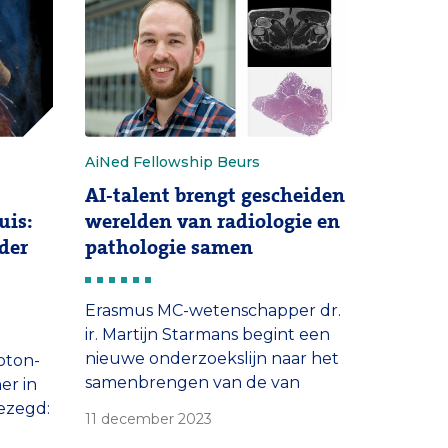
en verfijning van
ok
beeldvormende technieken die
ij
cruciaal zijn voor biomedisch
wetenschappelijk onderzoek.
AiNed Fellowship Beurs
AI-talent brengt gescheiden
uis:
werelden van radiologie en
der
pathologie samen
Erasmus MC-wetenschapper dr.
ir. Martijn Starmans begint een
nieuwe onderzoekslijn naar het
oton-
samenbrengen van de van
er in
oudsher gescheiden werelden
ezegd:
11 december 2023
van radiologie en pathologie, in
nder