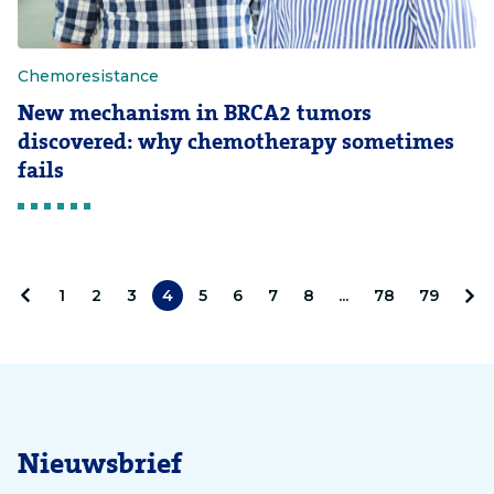
Chemoresistance
New mechanism in BRCA2 tumors
discovered: why chemotherapy sometimes
fails
1
2
3
4
5
6
7
8
...
78
79
V
V
o
o
r
l
i
g
Nieuwsbrief
g
e