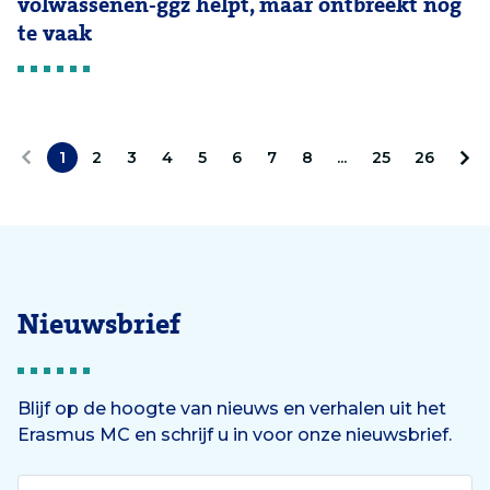
volwassenen-ggz helpt, maar ontbreekt nog
te vaak
1
2
3
4
5
6
7
8
...
25
26
V
V
o
o
r
l
i
g
Nieuwsbrief
g
e
e
n
Blijf op de hoogte van nieuws en verhalen uit het
Erasmus MC en schrijf u in voor onze nieuwsbrief.
d
e