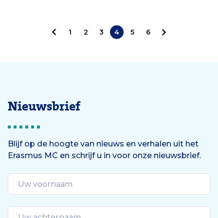
1
2
3
4
5
6
V
V
o
o
r
l
i
g
Nieuwsbrief
g
e
e
n
Blijf op de hoogte van nieuws en verhalen uit het
Erasmus MC en schrijf u in voor onze nieuwsbrief.
d
e