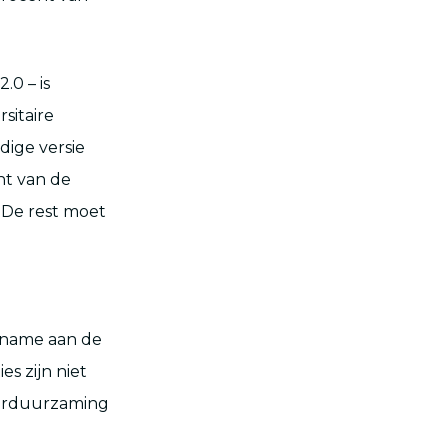
.0 – is
sitaire
dige versie
nt van de
 De rest moet
lname aan de
es zijn niet
verduurzaming