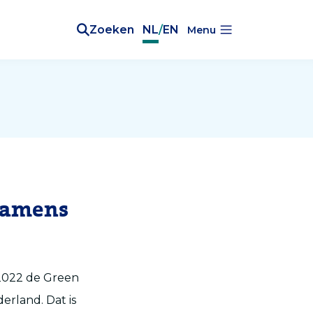
Zoeken
NL
/
EN
Menu
 namens
2022 de Green
erland. Dat is