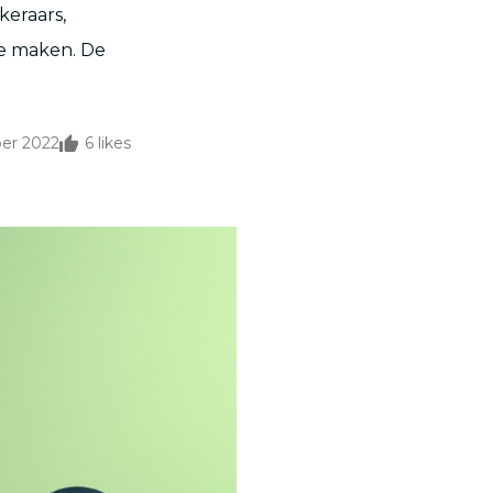
keraars,
te maken. De
er 2022
6
likes