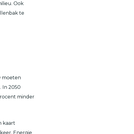
milieu. Ook
llenbak te
0 moeten
. In 2050
procent minder
 kaart
keer. Energie