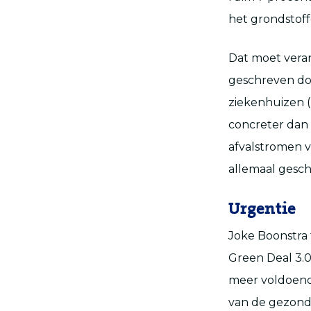
het grondstof
Dat moet verand
geschreven doo
ziekenhuizen (
concreter dan 
afvalstromen v
allemaal gesc
Urgentie
Joke Boonstra
Green Deal 3.0 
meer voldoend
van de gezondh