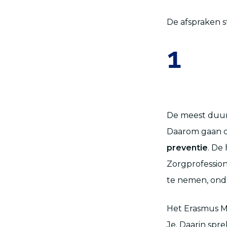
De afspraken s
1
De meest duurz
Daarom gaan d
preventie
. De
Zorgprofession
te nemen, ond
Het Erasmus M
Je. Daarin spr