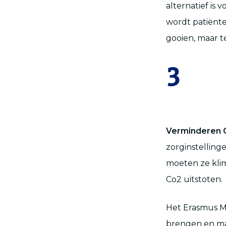
alternatief is 
wordt patiënte
gooien, maar 
3
Verminderen 
zorginstelling
moeten ze klim
Co2 uitstoten.
Het Erasmus M
brengen en ma