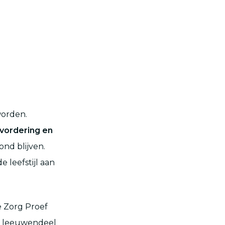
worden.
vordering en
ond blijven.
leefstijl aan
e Zorg Proef
et leeuwendeel