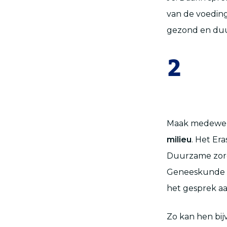
van de voedin
gezond en duu
2
Maak medewer
milieu
. Het Er
Duurzame zorg
Geneeskunde en
het gesprek aa
Zo kan hen bi