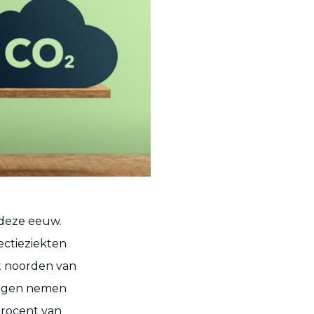
 deze eeuw.
ectieziekten
t noorden van
lingen nemen
procent van