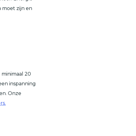
 moet zijn en
l minimaal 20
 een inspanning
len. Onze
rs.