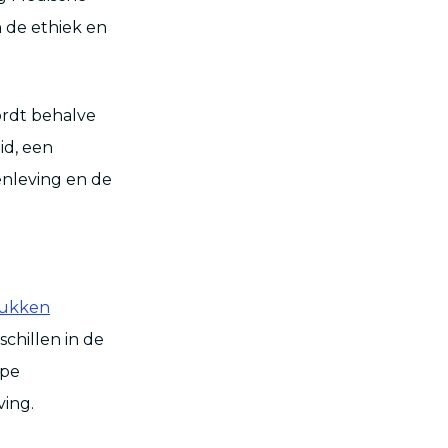
n de ethiek en
ordt behalve
id, een
nleving en de
stukken
schillen in de
ppe
ving.