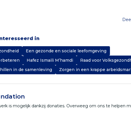
Deel
ïnteresseerd in
zondheid
Een gezonde en sociale leefomgeving
erbeteren
Hafez Ismaili M’hamdi
Raad voor Volksgezond
hillen in de samenleving
Zorgen in een krappe arbeidsmar
ndation
werk is mogelijk dankzij donaties. Overweeg om ons te helpen 