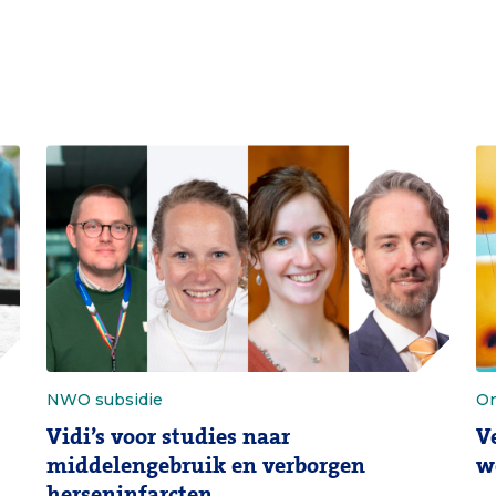
NWO subsidie
On
Vidi’s voor studies naar
V
middelengebruik en verborgen
w
herseninfarcten