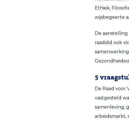
Ethiek, Filosof
wijsbegeerte aa
De aanstelling
raadslid ook v
samenwerkings
Gezondheidsra
5 vraagst
De Raad voor 
vastgesteld waa
samenleving, 
arbeidsmarkt, 