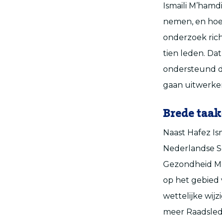
Ismaili M’hamdi
nemen, en hoe 
onderzoek rich
tien leden. Da
ondersteund do
gaan uitwerken
Brede taa
Naast Hafez Is
Nederlandse S
Gezondheid Ma
op het gebied v
wettelijke wij
meer Raadsled