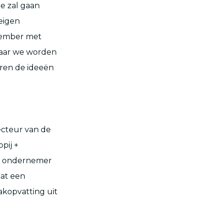
de zal gaan
 eigen
ptember met
 Maar we worden
aren de ideeën
recteur van de
pij +
s, ondernemer
dat een
akopvatting uit