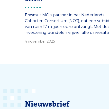
Erasmus MC is partner in het Nederlands
Cohorten Consortium (NCC), dat een subsid
van ruim 17 miljoen euro ontvangt. Met de
investering bundelen vrijwel alle universita
medische centra, het RIVM en de Vrije
4 november 2025
Universiteit Amsterdam hun krachten in é
nationaal megacohort van bijna een half
miljoen Nederlanders.
Nieuwsbrief