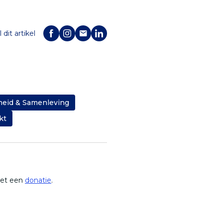
 dit artikel
heid & Samenleving
kt
met een
donatie
.