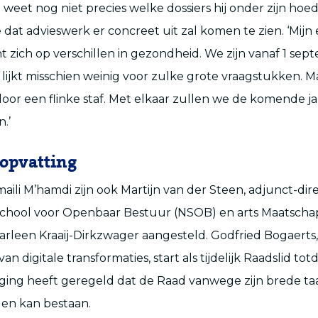
 weet nog niet precies welke dossiers hij onder zijn hoe
dat advieswerk er concreet uit zal komen te zien. ‘Mijn
t zich op verschillen in gezondheid. We zijn vanaf 1 se
t lijkt misschien weinig voor zulke grote vraagstukken.
or een flinke staf. Met elkaar zullen we de komende j
.’
kopvatting
maili M’hamdi zijn ook Martijn van der Steen, adjunct-di
chool voor Openbaar Bestuur (NSOB) en arts Maatschap
rleen Kraaij-Dirkzwager aangesteld. Godfried Bogaert
an digitale transformaties, start als tijdelijk Raadslid tot
ziging heeft geregeld dat de Raad vanwege zijn brede ta
en kan bestaan.