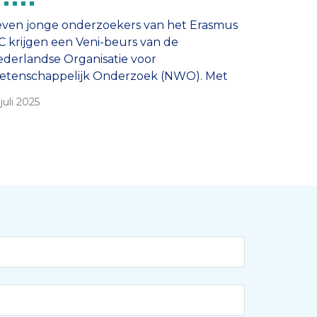
ven jonge onderzoekers van het Erasmus
 krijgen een Veni-beurs van de
derlandse Organisatie voor
etenschappelijk Onderzoek (NWO). Met
 financiering kunnen de Erasmus MC’ers
 juli 2025
n eigen onderzoeksideeën verder
twikkelen.