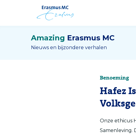
Amazing
Erasmus MC
Nieuws en bijzondere verhalen
Benoeming
Hafez I
Volksg
Onze ethicus H
Samenleving. D