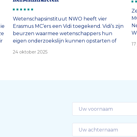
Ze
MC
Wetenschapsinstituut NWO heeft vier
Ne
ie
Erasmus MC’ers een Vidi toegekend. Vidi’s zijn
W
ze
beurzen waarmee wetenschappers hun
de
ir
eigen onderzoekslijn kunnen opstarten of
17
hu
uitbreiden. De gelukkigen zijn:
24 oktober 2025
on
én