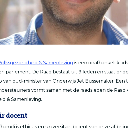
Volksgezondheid & Samenleving
is een onafhankelijk ad
en parlement. De Raad bestaat uit 9 leden en staat ond
p van oud-minister van Onderwijs Jet Bussemaker. Een
ondersteuners vormt samen met de raadsleden de Raad 
id & Samenleving.
ir docent
M’hamdi is ethicus en universitair docent van onze afdeli