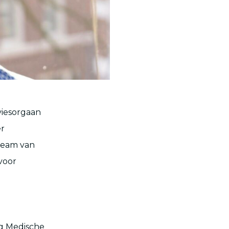
viesorgaan
er
 team van
voor
ng Medische