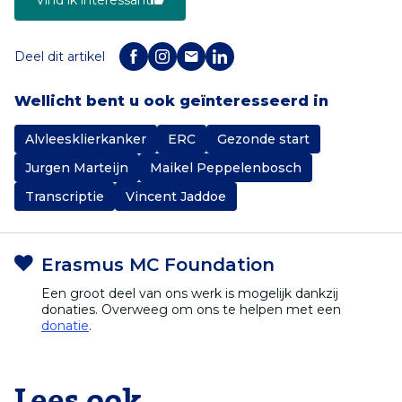
Deel dit artikel
Wellicht bent u ook geïnteresseerd in
Alvleesklierkanker
ERC
Gezonde start
Jurgen Marteijn
Maikel Peppelenbosch
Transcriptie
Vincent Jaddoe
Erasmus MC Foundation
Een groot deel van ons werk is mogelijk dankzij
donaties. Overweeg om ons te helpen met een
donatie
.
Lees ook