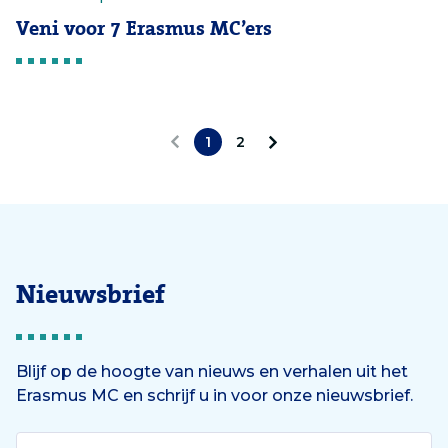
Veni voor 7 Erasmus MC’ers
1
2
V
V
o
o
r
l
i
g
Nieuwsbrief
g
e
e
n
Blijf op de hoogte van nieuws en verhalen uit het
Erasmus MC en schrijf u in voor onze nieuwsbrief.
d
e