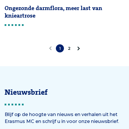
Ongezonde darmflora, meer last van
knieartrose
1
2
V
V
o
o
r
l
i
g
Nieuwsbrief
g
e
e
n
Blijf op de hoogte van nieuws en verhalen uit het
Erasmus MC en schrijf u in voor onze nieuwsbrief.
d