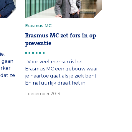
Erasmus MC
Erasmus MC zet fors in op
preventie
e.
a gaan
Voor veel mensen is het
erker
Erasmus MC een gebouw waar
 dat ze
je naartoe gaat als je ziek bent.
n.
En natuurlijk draait het in
een ziekenhuis vooral om het
1 december 2014
genezen van zieke mensen.
Toch geldt ook binnen het
Erasmus MC: voorkomen is beter
dan genezen. En dus staat
preventie hoog in het vaandel.