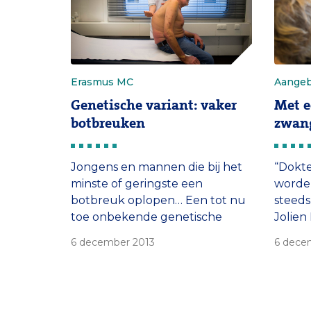
Erasmus MC
Aangeb
Genetische variant: vaker
Met e
botbreuken
zwan
Jongens en mannen die bij het
“Dokt
minste of geringste een
worden
botbreuk oplopen… Een tot nu
steeds
toe onbekende genetische
Jolien
afwijking ligt eraan ten
patië
6 december 2013
6 dece
grondslag. Die ontdekking blijkt
hartaf
ook van belang te zijn voor
tegen
vrouwen met osteoporose.
ontsta
kinder