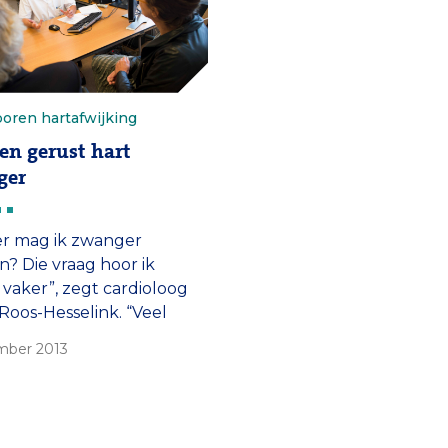
oren hartafwijking
en gerust hart
ger
er mag ik zwanger
? Die vraag hoor ik
 vaker”, zegt cardioloog
 Roos-Hesselink. “Veel
nten met een aangeboren
mber 2013
wijking worden
woordig volwassen en dan
at er ook een
wens.”