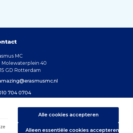
ontact
asmus MC
. Molewaterplein 40
15 GD Rotterdam
amazing@erasmusmc.nl
010 704 0704
Alle cookies accepteren
eze
Alleen essentiële cookies accepteren