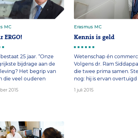
us MC
Erasmus MC
ar ERGO!
Kennis is geld
estaat 25 jaar. “Onze
Wetenschap én commerci
rijkste bijdrage aan de
Volgens dr. Ram Siddapp
eving? Het begrip van
die twee prima samen. St
n die veel ouderen
nog: hij is ervan overtuigd
 is drastisch verbeterd”,
niet zonder elkaar kunne
ber 2015
1 juli 2015
rondlegger en geestelijk
prof. dr. Bert Hofman.