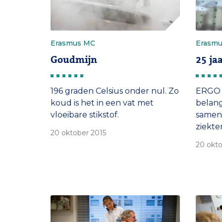
Erasmus MC
Erasm
Goudmijn
25 ja
196 graden Celsius onder nul. Zo
ERGO b
koud is het in een vat met
belang
vloeibare stikstof.
samenl
ziekte
20 oktober 2015
treffen
20 okto
zegt g
vader 