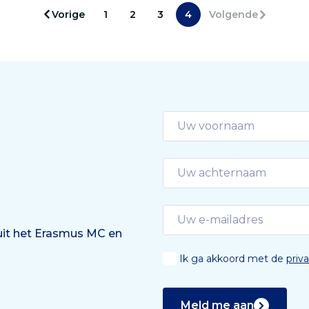
Vorige
1
2
3
4
Volgende
 uit het Erasmus MC en
Ik ga akkoord met de
priv
Meld me aan