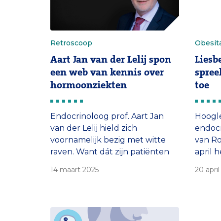
Retroscoop
Obesit
Aart Jan van der Lelij spon
Liesb
een web van kennis over
spree
hormoonziekten
toe
Endocrinoloog prof. Aart Jan
Hoogle
van der Lelij hield zich
endocr
voornamelijk bezig met witte
van Ro
raven. Want dát zijn patiënten
april 
met endocriene aandoeningen.
toe ov
14 maart 2025
20 april
Hun ziekten zijn zeldzaam, soms
aangeboren, soms ook erfelijk.
Ingewikkeld zijn ze bovenal. ‘De
hormoonhuishouding is als een