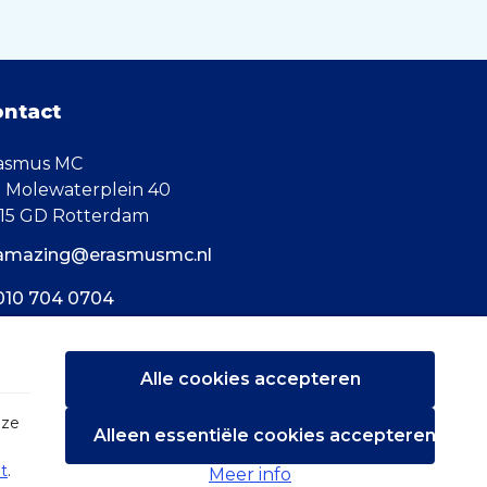
ontact
asmus MC
. Molewaterplein 40
15 GD Rotterdam
amazing@erasmusmc.nl
010 704 0704
Alle cookies accepteren
eze
Alleen essentiële cookies accepteren
t
.
Meer info