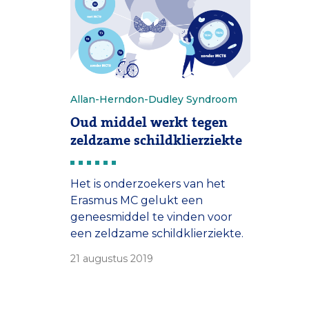
dashboard met 54 knoppen.
Draai er aan 1, en alle andere
knoppen komen in beweging.’
Allan-Herndon-Dudley Syndroom
Oud middel werkt tegen
zeldzame schildklierziekte
Het is onderzoekers van het
Erasmus MC gelukt een
geneesmiddel te vinden voor
een zeldzame schildklierziekte.
Dat middel is mogelijk volgend
21 augustus 2019
jaar al beschikbaar voor
patiënten.