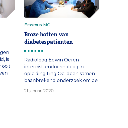
Erasmus MC
Broze botten van
diabetespatiënten
egen
, is
Radioloog Edwin Oei en
 ooit
internist-endocrinoloog in
 van
opleiding Ling Oei doen samen
 voor
baanbrekend onderzoek om de
wordt
zorg voor patiënten met
21 januari 2020
igeen
diabetes en botontkalking te
 Reden
verbeteren.
fdeling
 de
iling