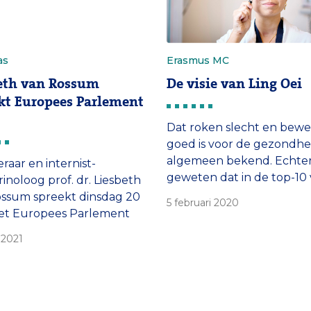
as
Erasmus MC
eth van Rossum
De visie van Ling Oei
kt Europees Parlement
Dat roken slecht en bew
goed is voor de gezondheid
algemeen bekend. Echter
raar en internist-
geweten dat in de top-10
inoloog prof. dr. Liesbeth
stoffen die schadelijk zijn
ssum spreekt dinsdag 20
5 februari 2020
de mens lood prominent 
het Europees Parlement
vermeld? Dat is voor men
er obesitas.
 2021
minder vanzelfsprekend.
voor dr. Ling Oei van de a
Interne Geneeskunde om
relatie tussen milieuvervu
en botontkalking […]