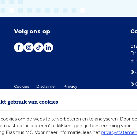
Volg ons op
C
Er
Dr
30
Cookies
Disclaimer
Privacy
t gebruik van cookies
ookies om de website te verbeteren en te analyseren. Door d
iernaast op ‘accepteren’ te klikken, geef je toestemming voor
2026 Erasmus MC
ng Erasmus MC. Voor meer informatie, lees het
privacystatemen