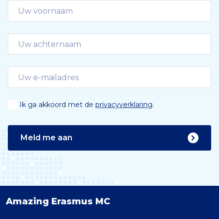
e
Ik ga akkoord met de
privacyverklaring
.
Meld me aan
Amazing Erasmus MC