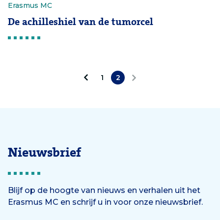
Erasmus MC
De achilleshiel van de tumorcel
1
2
V
V
o
o
r
l
i
g
Nieuwsbrief
g
e
e
n
Blijf op de hoogte van nieuws en verhalen uit het
Erasmus MC en schrijf u in voor onze nieuwsbrief.
d