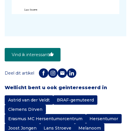
Vind ik interessant
Deel dit artikel
Wellicht bent u ook geïnteresseerd in
Astrid van der Veldt
BRAF-gemuteerd
Clemens Dirven
Erasmus MC Hersentumorcentrum
Hersentumor
Joost Jongen
Lans Stroeve
Melanoom